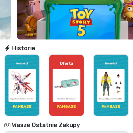
Wysyłka i płatność
Rzeczy seryjne
Rzeczy filmowe
Historie
Wspaniałe rzeczy
Rzeczy z anime
Rzeczy dla graczy
Rzeczy sportowe
Rzeczy muzyczne
Wasze Ostatnie Zakupy