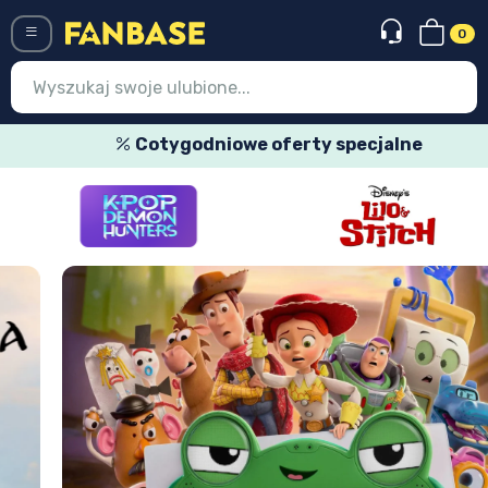
0
Menü
Cotygodniowe oferty specjalne
Wejście
Rejestracja
Najnowsze rzeczy
Oferty specjalne
Doręczenie ekspresowe
Przedsprzedaż
Outlet produkty