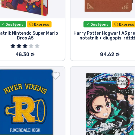
Dostępny
Express
Dostępny
Express
atnik Nintendo Super Mario
Harry Potter Hogwart A5 pr
Bros A5
notatnik + długopis-różd
48.30 zł
84.62 zł