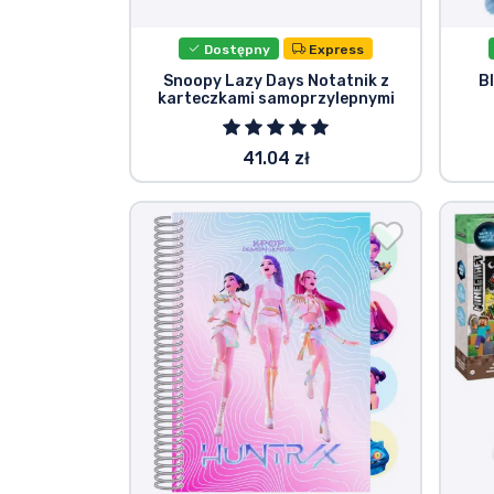
Dostępny
Express
Snoopy Lazy Days Notatnik z
B
karteczkami samoprzylepnymi
41.04 zł