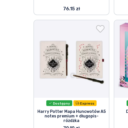
76.15 zł
Dostępny
Express
Harry Potter Mapa Huncwotów A5
notes premium + długopis-
różdżka