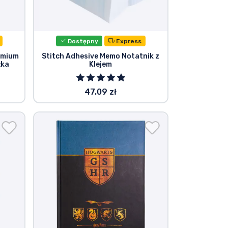
Dostępny
Express
emium
Stitch Adhesive Memo Notatnik z
żka
Klejem
47.09 zł