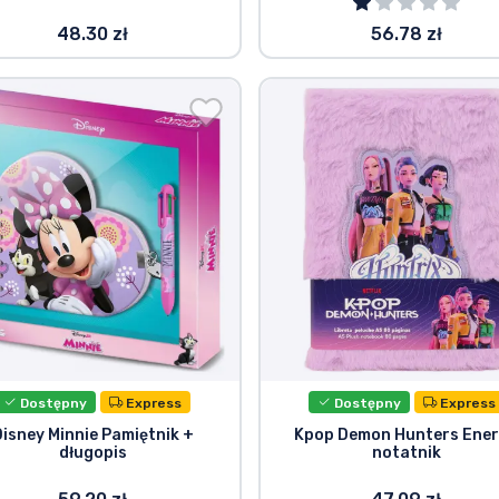
48.30 zł
56.78 zł
Dostępny
Express
Dostępny
Express
Disney Minnie Pamiętnik +
Kpop Demon Hunters Ene
długopis
notatnik