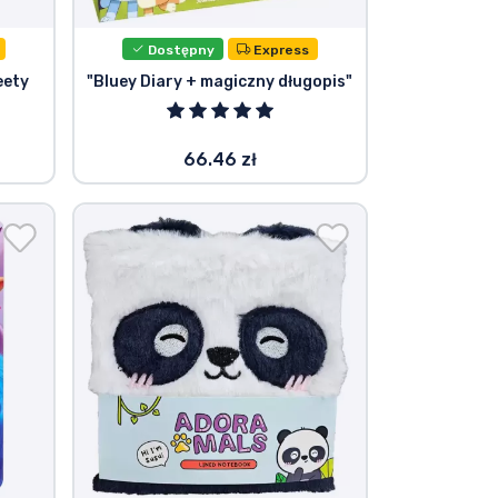
Dostępny
Express
eety
"Bluey Diary + magiczny długopis"
66.46 zł