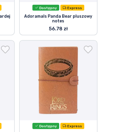
Dostępny
Express
ardej
Adoramals Panda Bear pluszowy
notes
56.78 zł
Dostępny
Express