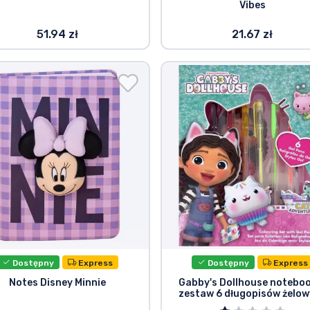
Vibes
51.94 zł
21.67 zł
Dostępny
Express
Dostępny
Express
Notes Disney Minnie
Gabby's Dollhouse notebo
zestaw 6 długopisów żelo