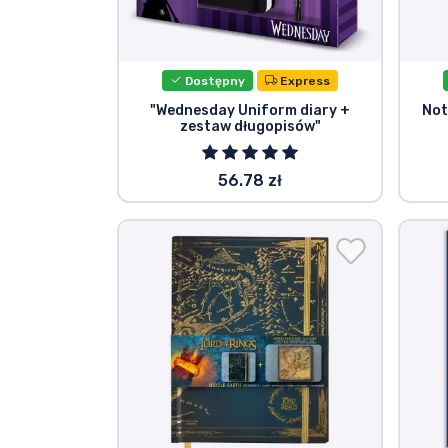
Rzeczy seryjne
Dostępny
Express
Rzeczy filmowe
"Wednesday Uniform diary +
Not
zestaw długopisów"
Wspaniałe rzeczy
56.78 zł
Rzeczy z anime
Rzeczy dla graczy
Rzeczy sportowe
Rzeczy muzyczne
Typy produktów