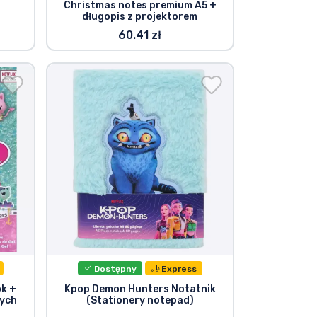
Christmas notes premium A5 +
długopis z projektorem
60.41 zł
Dostępny
Express
ok +
Kpop Demon Hunters Notatnik
wych
(Stationery notepad)