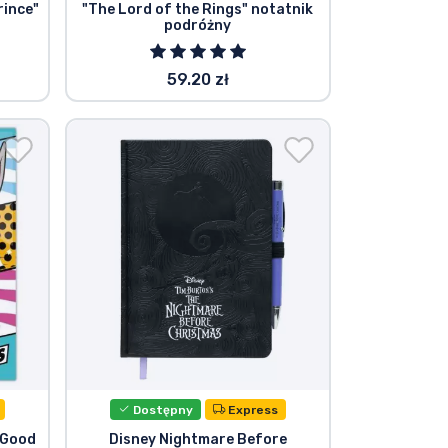
rince"
"The Lord of the Rings" notatnik
podróżny
59.20 zł
Dostępny
Express
 Good
Disney Nightmare Before