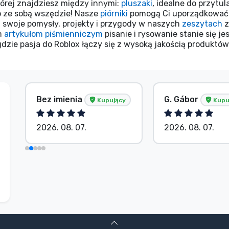
tórej znajdziesz między innymi:
pluszaki
, idealne do przytu
o ze sobą wszędzie! Nasze
piórniki
pomogą Ci uporządkować a
uj swoje pomysły, projekty i przygody w naszych
zeszytach
z
ym
artykułom piśmienniczym
pisanie i rysowanie stanie się j
zie pasja do Roblox łączy się z wysoką jakością produktów
Bez imienia
G. Gábor
Kupujący
Kupu
2026. 08. 07.
2026. 08. 07.