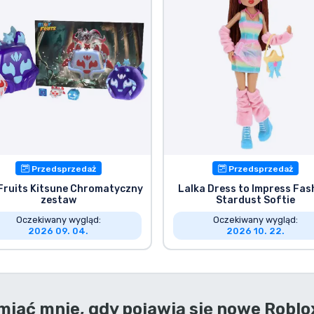
Przedsprzedaż
Przedsprzedaż
 Fruits Kitsune Chromatyczny
Lalka Dress to Impress Fas
zestaw
Stardust Softie
Oczekiwany wygląd:
Oczekiwany wygląd:
2026 09. 04.
2026 10. 22.
iać mnie, gdy pojawią się nowe
Roblo