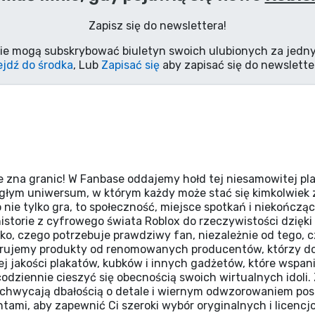
Zapisz się do newslettera!
ie mogą subskrybować biuletyn swoich ulubionych za jedny
jdź do środka
, Lub
Zapisać się
aby zapisać się do newslette
ie zna granic! W Fanbase oddajemy hołd tej niesamowitej pl
egłym uniwersum, w którym każdy może stać się kimkolwiek
e tylko gra, to społeczność, miejsce spotkań i niekończące 
 historie z cyfrowego świata Roblox do rzeczywistości dzię
tko, czego potrzebuje prawdziwy fan, niezależnie od tego,
rujemy produkty od renomowanych producentów, którzy do
iej jakości plakatów, kubków i innych gadżetów, które wspan
odziennie cieszyć się obecnością swoich wirtualnych idoli. 
achwycają dbałością o detale i wiernym odwzorowaniem post
ami, aby zapewnić Ci szeroki wybór oryginalnych i licenc