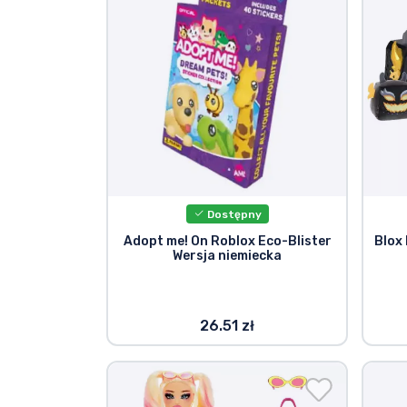
Rzeczy seryjne
Rzeczy filmowe
Wspaniałe rzeczy
Rzeczy z anime
Dostępny
Rzeczy dla graczy
Adopt me! On Roblox Eco-Blister
Blox
Wersja niemiecka
Rzeczy sportowe
26.51 zł
Rzeczy muzyczne
Typy produktów