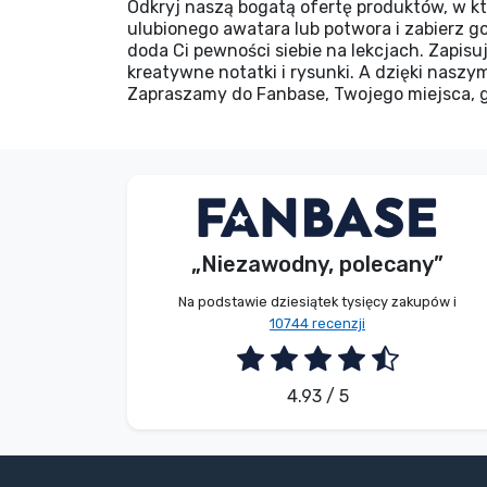
Odkryj naszą bogatą ofertę produktów, w k
ulubionego awatara lub potwora i zabierz g
doda Ci pewności siebie na lekcjach. Zapis
kreatywne notatki i rysunki. A dzięki nasz
Zapraszamy do Fanbase, Twojego miejsca, gd
Bez imienia
Kupujący
„Niezawodny, polecany”
2026. 08. 07.
Na podstawie dziesiątek tysięcy zakupów i
10744 recenzji
4.93 / 5