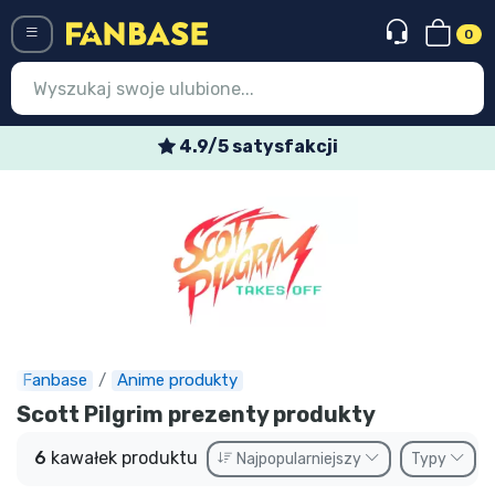
0
Menü
4.9/5 satysfakcji
Wejście
Rejestracja
Najnowsze rzeczy
Oferty specjalne
Doręczenie ekspresowe
Fanbase
Anime produkty
Przedsprzedaż
Scott Pilgrim prezenty produkty
Outlet produkty
6
kawałek produktu
Najpopularniejszy
Typy