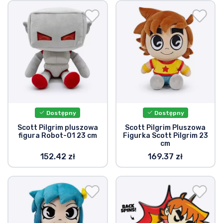
Wysyłka i płatność
Rzeczy seryjne
Rzeczy filmowe
Wspaniałe rzeczy
Dostępny
Dostępny
Rzeczy z anime
Scott Pilgrim pluszowa
Scott Pilgrim Pluszowa
figura Robot-01 23 cm
Figurka Scott Pilgrim 23
cm
Rzeczy dla graczy
152.42 zł
169.37 zł
Rzeczy sportowe
Rzeczy muzyczne