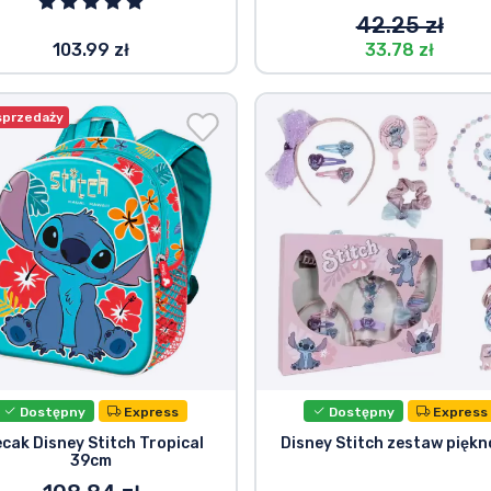
42.25 zł
103.99 zł
33.78 zł
sprzedaży
Dostępny
Express
Dostępny
Express
ecak Disney Stitch Tropical
Disney Stitch zestaw piękn
39cm