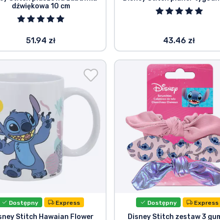
dźwiękowa 10 cm
51.94 zł
43.46 zł
Dostępny
Express
Dostępny
Express
sney Stitch Hawaian Flower
Disney Stitch zestaw 3 gu