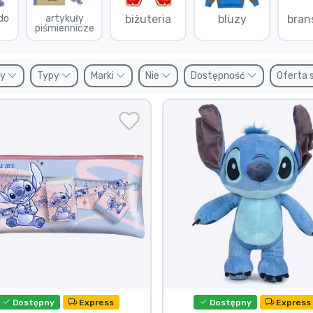
do
artykuły
biżuteria
bluzy
bran
piśmiennicze
zy
Typy
Marki
Nie
Dostępność
Oferta 
Dostępny
Express
Dostępny
Express