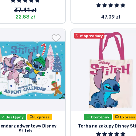
37.41 zł
22.88 zł
47.09 zł
W sprzedaży
Dostępny
Express
Dostępny
Express
lendarz adwentowy Disney
Torba na zakupy Disney St
Stitch