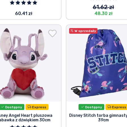
61.62 zł
60.41 zł
48.30 zł
W sprzedaży
Dostępny
Express
Dostępny
Express
sney Angel Heart pluszowa
Disney Stitch torba gimnast
abawka z dźwiękiem 30cm
39cm