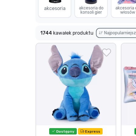
akcesoria
akcesoria do
akcesoria 
Rzeczy seryjne
konsoli gier
włosów
Rzeczy filmowe
1744
kawałek produktu
Najpopularniejs
Wspaniałe rzeczy
Rzeczy z anime
Rzeczy dla graczy
Rzeczy sportowe
Rzeczy muzyczne
Dostępny
Express
Typy produktów