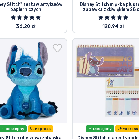
ney Stitch" zestaw artykułów
Disney Stitch miękka plus
papierniczych
zabawka z dźwiękiem 28 
36.20 zł
120.94 zł
Dostępny
Express
Dostępny
Express
ey Stitch pluszowa zabawka
Disney Stitch planer tygod