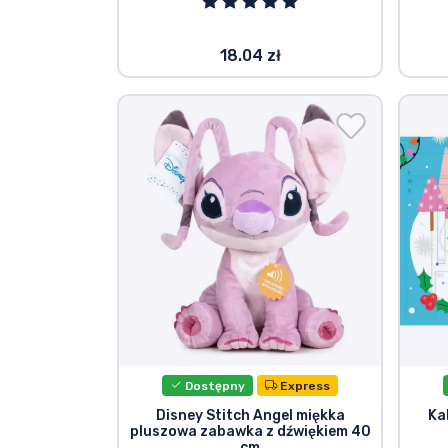
18.04 zł
Dostępny
Express
Disney Stitch Angel miękka
Ka
pluszowa zabawka z dźwiękiem 40
cm