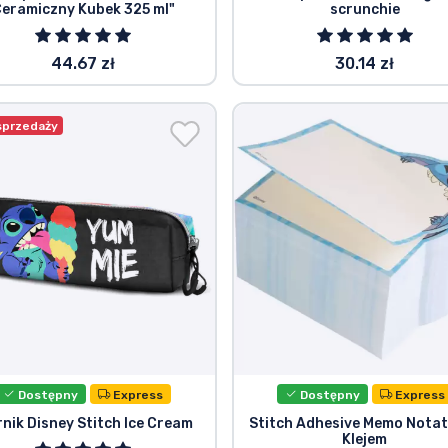
eramiczny Kubek 325 ml"
scrunchie
44.67 zł
30.14 zł
sprzedaży
Dostępny
Express
Dostępny
Express
rnik Disney Stitch Ice Cream
Stitch Adhesive Memo Notat
Klejem