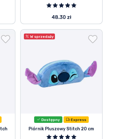
48.30 zł
W sprzedaży
Dostępny
Express
itch
Piórnik Pluszowy Stitch 20 cm