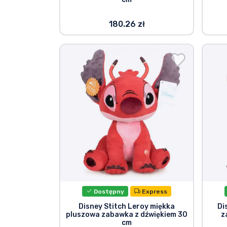
180.26 zł
Dostępny
Express
Disney Stitch Leroy miękka
Di
pluszowa zabawka z dźwiękiem 30
z
cm