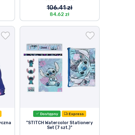
106.41 zł
84.62 zł
Dostępny
Express
yczna
"STITCH Watercolor Stationery
Set (7 szt.)"