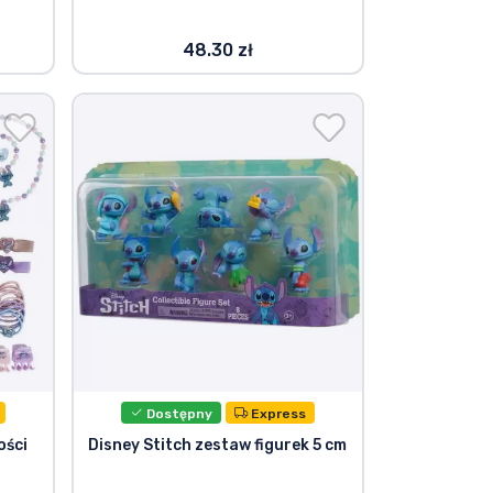
48.30 zł
Dostępny
Express
ości
Disney Stitch zestaw figurek 5 cm