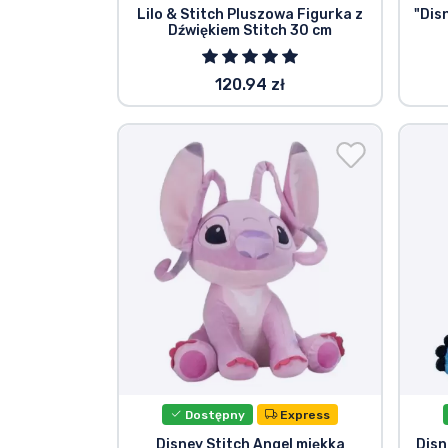
Lilo & Stitch Pluszowa Figurka z
"Dis
Dźwiękiem Stitch 30 cm
Marki
120.94 zł
Dostępny
Express
Disney Stitch Angel miękka
Disn