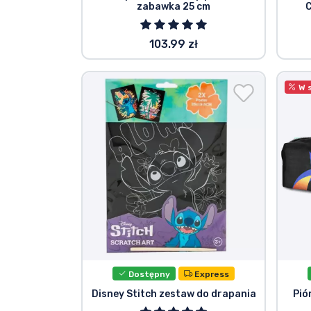
zabawka 25 cm
C
103.99 zł
W 
Dostępny
Express
Disney Stitch zestaw do drapania
Pió