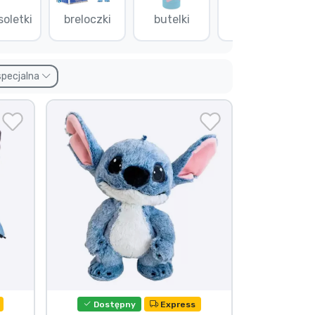
soletki
breloczki
butelki
czapki
specjalna
Dostępny
Express