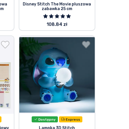
zowa
Disney Stitch The Movie pluszowa
cm
zabawka 25 cm
108.84 zł
Dostępny
Express
niowy
Lampka 3D Stitch