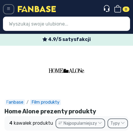
0
Menü
4.9/5 satysfakcji
Wejście
Rejestracja
Najnowsze rzeczy
Oferty specjalne
Doręczenie ekspresowe
Fanbase
Film produkty
Przedsprzedaż
Home Alone prezenty produkty
Outlet produkty
4
kawałek produktu
Najpopularniejszy
Typy