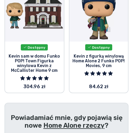
Typy produktów
Marki
Dostępny
Dostępny
Kevin sam w domu Funko
Kevin z figurką winylową
POP! Town Figurka
Home Alone 2 Funko POP!
winylowa Kevin z
Movies, 9 cm
McCallister Home 9 cm
304.96 zł
84.62 zł
Powiadamiać mnie, gdy pojawią się
nowe
Home Alone rzeczy
?