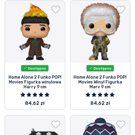
Wysyłka i płatność
Rzeczy seryjne
Rzeczy filmowe
Wspaniałe rzeczy
Dostępny
Dostępny
Rzeczy z anime
Home Alone 2 Funko POP!
Home Alone 2 Funko POP!
Movies Figurka winylowa
Movies Winyl Figurka
Harry 9 cm
Marv 9 cm
Rzeczy dla graczy
84.62 zł
84.62 zł
Rzeczy sportowe
Rzeczy muzyczne