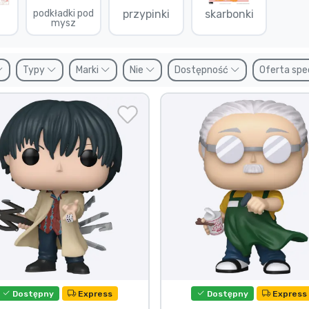
podkładki pod
przypinki
skarbonki
mysz
Typy
Marki
Nie
Dostępność
Oferta spe
Dostępny
Express
Dostępny
Express