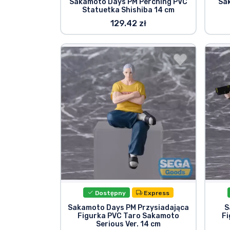
Sakamoto Days PM Perching PVC
Sa
Statuetka Shishiba 14 cm
129.42 zł
Dostępny
Express
Sakamoto Days PM Przysiadająca
S
Figurka PVC Taro Sakamoto
F
Serious Ver. 14 cm