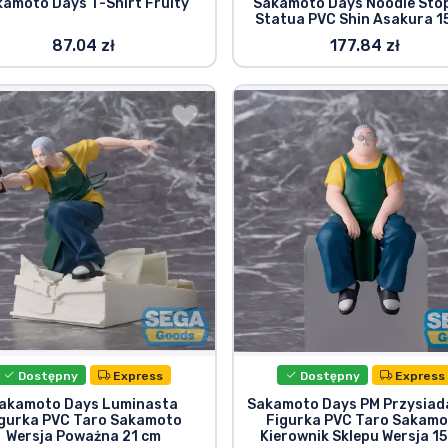
kamoto Days T-Shirt Fruity
Sakamoto Days Noodle Sto
Statua PVC Shin Asakura 1
87.04 zł
177.84 zł
Dostępny
Express
Dostępny
Express
akamoto Days Luminasta
Sakamoto Days PM Przysiad
igurka PVC Taro Sakamoto
Figurka PVC Taro Sakamo
Wersja Poważna 21 cm
Kierownik Sklepu Wersja 15