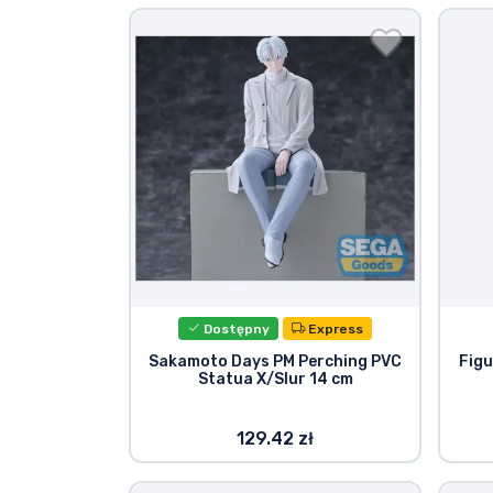
Dostępny
Express
Sakamoto Days PM Perching PVC
Fig
Statua X/Slur 14 cm
129.42 zł