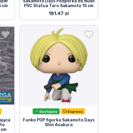
pper
Sakamoto Days Podpórka do Nudli
5 cm
PVC Statua Taro Sakamoto 15 cm
181.47 zł
Dostępny
Express
ająca
Funko POP figurka Sakamoto Days
to
Shin Asakura
 cm