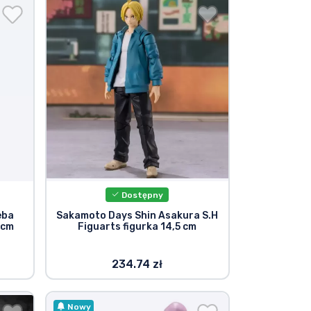
Dostępny
eba
Sakamoto Days Shin Asakura S.H
 cm
Figuarts figurka 14,5 cm
234.74 zł
Nowy