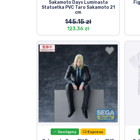
Sakamoto Days Luminasta
Fi
Statuetka PVC Taro Sakamoto 21
cm
Marki
145.15 zł
123.36 zł
Dostępny
Express