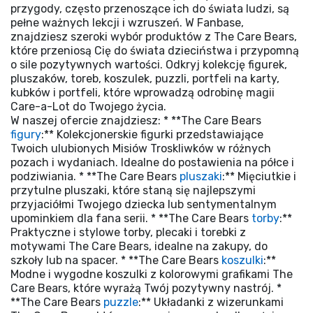
przygody, często przenoszące ich do świata ludzi, są
pełne ważnych lekcji i wzruszeń. W Fanbase,
znajdziesz szeroki wybór produktów z The Care Bears,
które przeniosą Cię do świata dzieciństwa i przypomną
o sile pozytywnych wartości. Odkryj kolekcję figurek,
pluszaków, toreb, koszulek, puzzli, portfeli na karty,
kubków i portfeli, które wprowadzą odrobinę magii
Care-a-Lot do Twojego życia.
W naszej ofercie znajdziesz: * **The Care Bears
figury
:** Kolekcjonerskie figurki przedstawiające
Twoich ulubionych Misiów Troskliwków w różnych
pozach i wydaniach. Idealne do postawienia na półce i
podziwiania. * **The Care Bears
pluszaki
:** Mięciutkie i
przytulne pluszaki, które staną się najlepszymi
przyjaciółmi Twojego dziecka lub sentymentalnym
upominkiem dla fana serii. * **The Care Bears
torby
:**
Praktyczne i stylowe torby, plecaki i torebki z
motywami The Care Bears, idealne na zakupy, do
szkoły lub na spacer. * **The Care Bears
koszulki
:**
Modne i wygodne koszulki z kolorowymi grafikami The
Care Bears, które wyrażą Twój pozytywny nastrój. *
**The Care Bears
puzzle
:** Układanki z wizerunkami