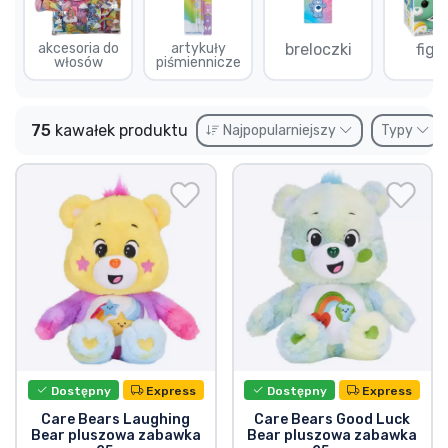
Wysyłka i płatność
akcesoria do
artykuły
breloczki
figu
włosów
piśmiennicze
Rzeczy seryjne
Rzeczy filmowe
75
kawałek produktu
Najpopularniejszy
Typy
Wspaniałe rzeczy
Rzeczy z anime
Rzeczy dla graczy
Rzeczy sportowe
Dostępny
Express
Dostępny
Express
Rzeczy muzyczne
Care Bears Laughing
Care Bears Good Luck
Bear pluszowa zabawka
Bear pluszowa zabawka