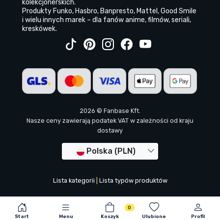
kolekcjonerskich.
Produkty Funko, Hasbro, Banpresto, Mattel, Good Smile
i wielu innych marek – dla fanów anime, filmów, seriali,
kreskówek.
2026 © Fanbase Kft.
Nasze ceny zawierają podatek VAT w zależności od kraju
dostawy
Polska (PLN)
Lista kategorii
|
Lista typów produktów
0
Start
Menu
Koszyk
Ulubione
Profil