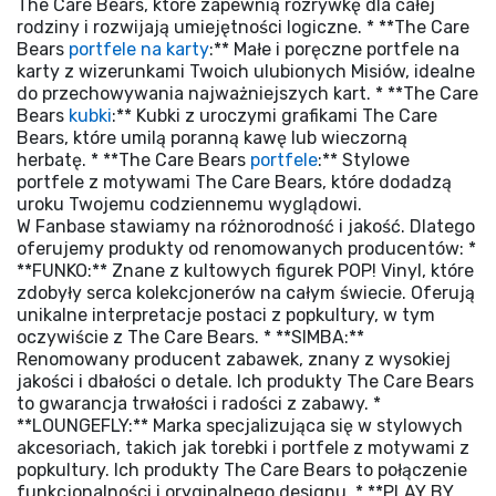
The Care Bears, które zapewnią rozrywkę dla całej
rodziny i rozwijają umiejętności logiczne. * **The Care
Bears
portfele na karty
:** Małe i poręczne portfele na
karty z wizerunkami Twoich ulubionych Misiów, idealne
do przechowywania najważniejszych kart. * **The Care
Bears
kubki
:** Kubki z uroczymi grafikami The Care
Bears, które umilą poranną kawę lub wieczorną
herbatę. * **The Care Bears
portfele
:** Stylowe
portfele z motywami The Care Bears, które dodadzą
uroku Twojemu codziennemu wyglądowi.
W Fanbase stawiamy na różnorodność i jakość. Dlatego
oferujemy produkty od renomowanych producentów: *
**FUNKO:** Znane z kultowych figurek POP! Vinyl, które
zdobyły serca kolekcjonerów na całym świecie. Oferują
unikalne interpretacje postaci z popkultury, w tym
oczywiście z The Care Bears. * **SIMBA:**
Renomowany producent zabawek, znany z wysokiej
jakości i dbałości o detale. Ich produkty The Care Bears
to gwarancja trwałości i radości z zabawy. *
**LOUNGEFLY:** Marka specjalizująca się w stylowych
akcesoriach, takich jak torebki i portfele z motywami z
popkultury. Ich produkty The Care Bears to połączenie
funkcjonalności i oryginalnego designu. * **PLAY BY