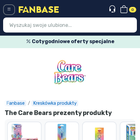
0
Menü
Cotygodniowe oferty specjalne
Wejście
Rejestracja
Najnowsze rzeczy
Oferty specjalne
Doręczenie ekspresowe
Fanbase
Kreskówka produkty
The Care Bears prezenty produkty
Przedsprzedaż
Outlet produkty