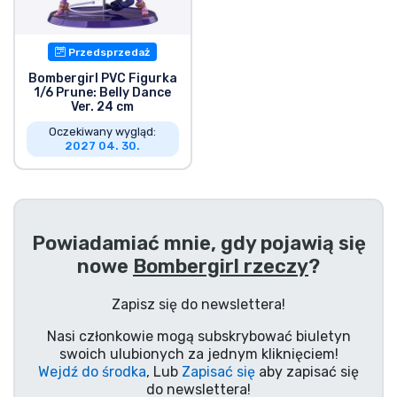
Wysyłka i płatność
Przedsprzedaż
Rzeczy seryjne
Bombergirl PVC Figurka
1/6 Prune: Belly Dance
Ver. 24 cm
Rzeczy filmowe
Oczekiwany wygląd:
2027 04. 30.
Wspaniałe rzeczy
Rzeczy z anime
Powiadamiać mnie, gdy pojawią się
Rzeczy dla graczy
nowe
Bombergirl rzeczy
?
Zapisz się do newslettera!
Rzeczy sportowe
Nasi członkowie mogą subskrybować biuletyn
swoich ulubionych za jednym kliknięciem!
Rzeczy muzyczne
Wejdź do środka
, Lub
Zapisać się
aby zapisać się
do newslettera!