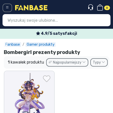
0
Menü
4.9/5 satysfakcji
Fanbase
Gamer produkty
Wejście
Rejestracja
Bombergirl prezenty produkty
Najnowsze rzeczy
1
kawałek produktu
Najpopularniejszy
Typy
Oferty specjalne
Doręczenie ekspresowe
Przedsprzedaż
Outlet produkty