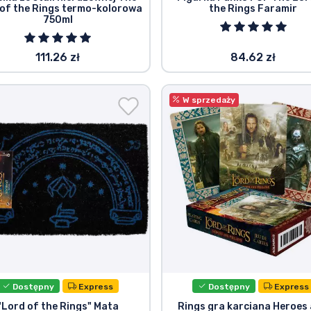
of the Rings termo-kolorowa
the Rings Faramir
750ml
111.26 zł
84.62 zł
W sprzedaży
Dostępny
Express
Dostępny
Express
"Lord of the Rings" Mata
Rings gra karciana Heroes