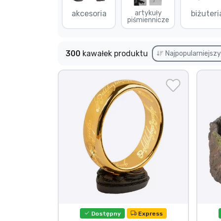
akcesoria
artykuły
biżuteri
Rzeczy seryjne
piśmiennicze
Rzeczy filmowe
300
kawałek produktu
Najpopularniejsz
Wspaniałe rzeczy
Rzeczy z anime
Rzeczy dla graczy
Rzeczy sportowe
Rzeczy muzyczne
Dostępny
Express
Typy produktów