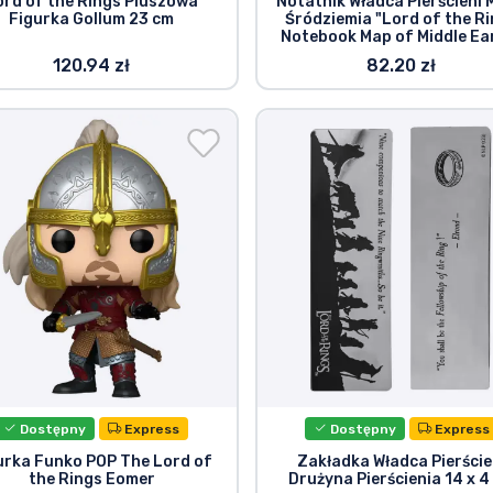
ord of the Rings Pluszowa
Notatnik Władca Pierścieni
Figurka Gollum 23 cm
Śródziemia "Lord of the R
Notebook Map of Middle Ea
120.94 zł
82.20 zł
Dostępny
Express
Dostępny
Express
urka Funko POP The Lord of
Zakładka Władca Pierście
the Rings Eomer
Drużyna Pierścienia 14 x 4