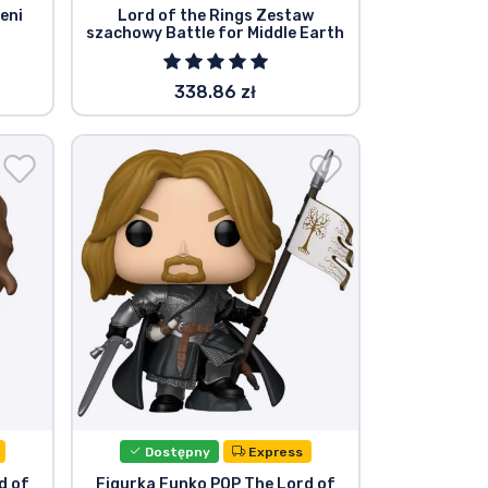
eni
Lord of the Rings Zestaw
szachowy Battle for Middle Earth
338.86 zł
Dostępny
Express
d of
Figurka Funko POP The Lord of