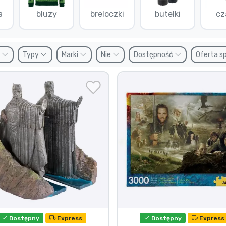
a
bluzy
breloczki
butelki
cz
y
Typy
Marki
Nie
Dostępność
Oferta s
Dostępny
Express
Dostępny
Express