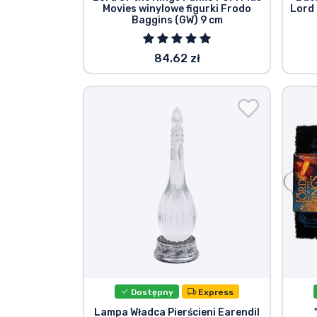
Movies winylowe figurki Frodo
Lord 
Baggins (GW) 9 cm
84.62 zł
Dostępny
Express
Lampa Władca Pierścieni Earendil