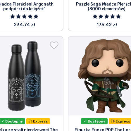
ładca Pierścieni Argonath
Puzzle Saga Władca Pierści
podpórki do książek"
(3000 elementów)
234.74 zł
175.42 zł
Dostępny
Express
Dostępny
Express
lka ze stali nierdzewnej The
Figurka Funko POP The Lor