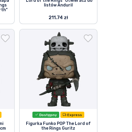
 Mapa
"Lord of the Rings" Otwieracz do
ings
listów Anduril
rth"
211.74 zł
Dostępny
Express
ni
Figurka Funko POP The Lord of
 cm
the Rings Guritz