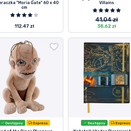
eraczka "Moria Gate" 60 x 40
Villains
cm
41.04 zł
112.47 zł
38.62 zł
Dostępny
Express
Dostępny
Express