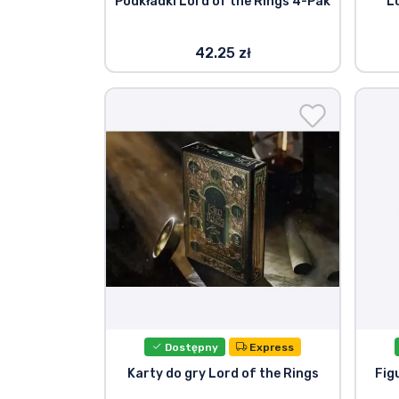
Podkładki Lord of the Rings 4-Pak
L
42.25 zł
Dostępny
Express
Karty do gry Lord of the Rings
Fig