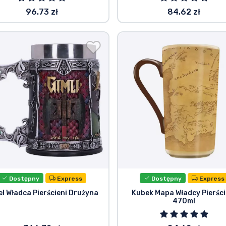
96.73 zł
84.62 zł
Dostępny
Express
Dostępny
Express
el Władca Pierścieni Drużyna
Kubek Mapa Władcy Pierści
470ml