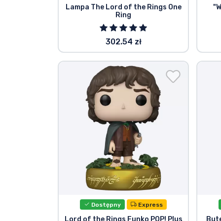
Lampa The Lord of the Rings One
"W
Ring
Marki
302.54 zł
Dostępny
Express
Lord of the Rings Funko POP! Plus
Bute