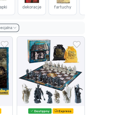
apki
dekoracje
fartuchy
figury
pecjalna
Dostępny
Express