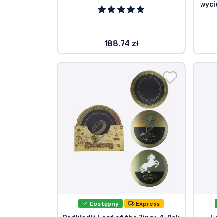
wyci
188.74 zł
Dostępny
Express