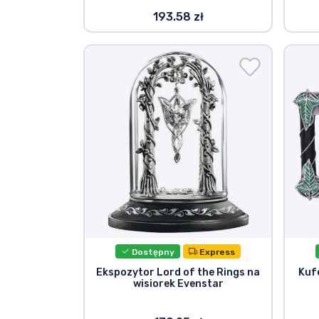
193.58 zł
Dostępny
Express
Ekspozytor Lord of the Rings na
Kuf
wisiorek Evenstar