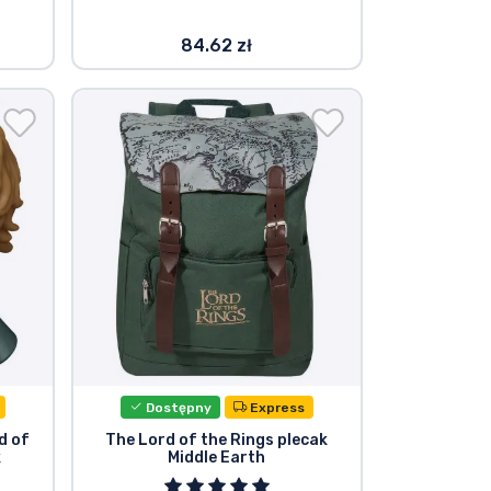
84.62 zł
Dostępny
Express
d of
The Lord of the Rings plecak
k
Middle Earth