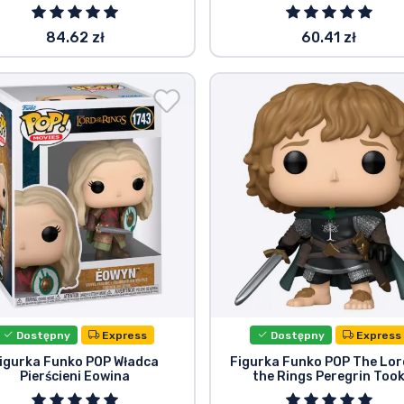
84.62 zł
60.41 zł
Dostępny
Express
Dostępny
Express
igurka Funko POP Władca
Figurka Funko POP The Lor
Pierścieni Eowina
the Rings Peregrin Too