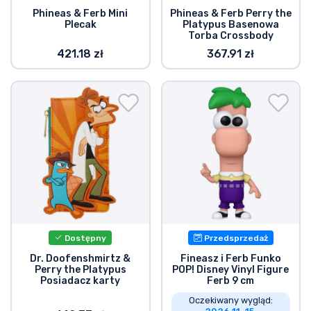
Phineas & Ferb Mini
Phineas & Ferb Perry the
Plecak
Platypus Basenowa
Torba Crossbody
421.18 zł
367.91 zł
Dostępny
Przedsprzedaż
Dr. Doofenshmirtz &
Fineasz i Ferb Funko
Perry the Platypus
POP! Disney Vinyl Figure
Posiadacz karty
Ferb 9 cm
Oczekiwany wygląd: