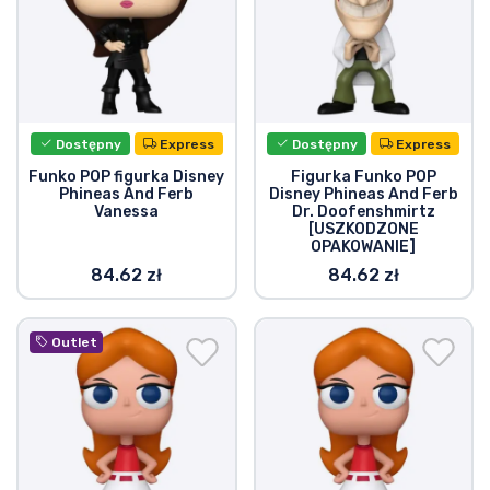
Typy produktów
Marki
Dostępny
Express
Dostępny
Express
Funko POP figurka Disney
Figurka Funko POP
Phineas And Ferb
Disney Phineas And Ferb
Vanessa
Dr. Doofenshmirtz
[USZKODZONE
OPAKOWANIE]
84.62 zł
84.62 zł
Outlet