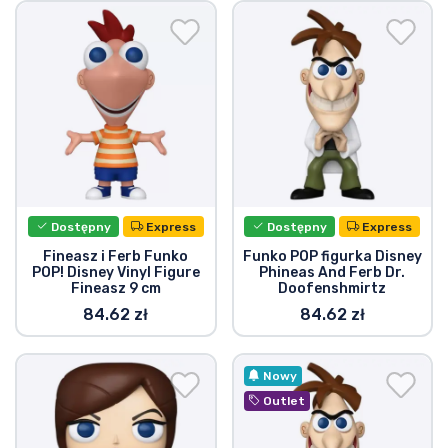
Wysyłka i płatność
Rzeczy seryjne
Rzeczy filmowe
Wspaniałe rzeczy
Dostępny
Express
Dostępny
Express
Rzeczy z anime
Fineasz i Ferb Funko
Funko POP figurka Disney
POP! Disney Vinyl Figure
Phineas And Ferb Dr.
Fineasz 9 cm
Doofenshmirtz
Rzeczy dla graczy
84.62 zł
84.62 zł
Rzeczy sportowe
Nowy
Rzeczy muzyczne
Outlet