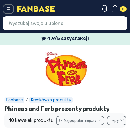
0
Menü
4.9/5 satysfakcji
Wejście
Rejestracja
Najnowsze rzeczy
Oferty specjalne
Doręczenie ekspresowe
Fanbase
Kreskówka produkty
Przedsprzedaż
Phineas and Ferb prezenty produkty
Outlet produkty
10
kawałek produktu
Najpopularniejszy
Typy