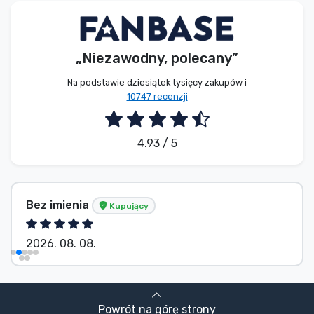
„Niezawodny, polecany”
Na podstawie dziesiątek tysięcy zakupów i
10747 recenzji
4.93 / 5
Bez imienia
Kupujący
Ku
2026. 08. 07.
Powrót na górę strony