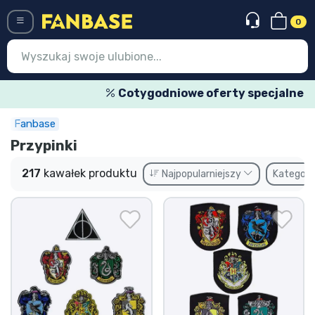
0
Menü
Cotygodniowe oferty specjalne
Fanbase
Wejście
Rejestracja
Przypinki
Najnowsze rzeczy
217
kawałek produktu
Najpopularniejszy
Kategori
Oferty specjalne
Doręczenie ekspresowe
Przedsprzedaż
Outlet produkty