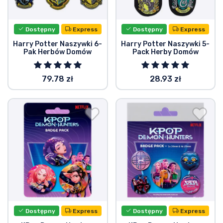
Wysyłka i płatność
Dostępny
Express
Dostępny
Express
Rzeczy seryjne
Harry Potter Naszywki 6-
Harry Potter Naszywki 5-
Pak Herbów Domów
Pack Herby Domów
Rzeczy filmowe
79.78 zł
28.93 zł
Wspaniałe rzeczy
Rzeczy z anime
Rzeczy dla graczy
Rzeczy sportowe
Rzeczy muzyczne
Dostępny
Express
Dostępny
Express