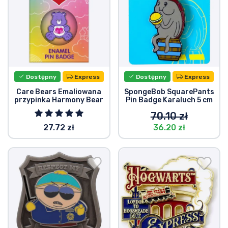
Dostępny
Express
Dostępny
Express
Care Bears Emaliowana
SpongeBob SquarePants
przypinka Harmony Bear
Pin Badge Karaluch 5 cm
70.10 zł
27.72 zł
36.20 zł