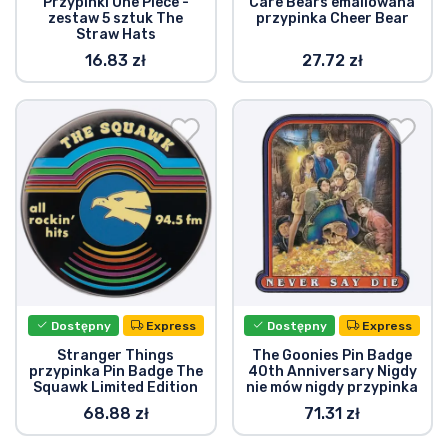
Przypinki One Piece -
Care Bears emaliowana
zestaw 5 sztuk The
przypinka Cheer Bear
Straw Hats
16.83 zł
27.72 zł
Dostępny
Express
Dostępny
Express
Stranger Things
The Goonies Pin Badge
przypinka Pin Badge The
40th Anniversary Nigdy
Squawk Limited Edition
nie mów nigdy przypinka
68.88 zł
71.31 zł