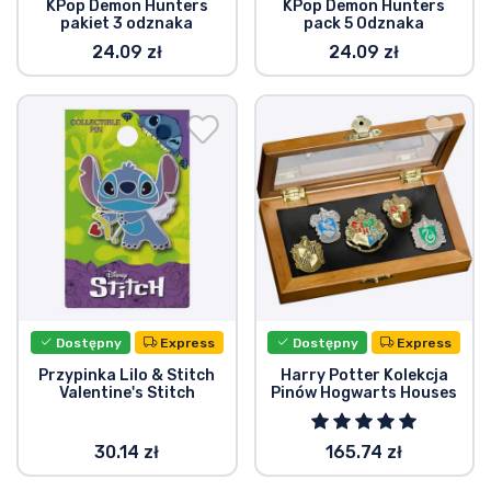
KPop Demon Hunters
KPop Demon Hunters
pakiet 3 odznaka
pack 5 Odznaka
Typy produktów
24.09 zł
24.09 zł
Marki
Dostępny
Express
Dostępny
Express
Przypinka Lilo & Stitch
Harry Potter Kolekcja
Valentine's Stitch
Pinów Hogwarts Houses
30.14 zł
165.74 zł