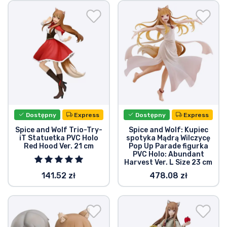
Wysyłka i płatność
Rzeczy seryjne
Rzeczy filmowe
Wspaniałe rzeczy
Dostępny
Express
Dostępny
Express
Rzeczy z anime
Spice and Wolf Trio-Try-
Spice and Wolf: Kupiec
iT Statuetka PVC Holo
spotyka Mądrą Wilczycę
Red Hood Ver. 21 cm
Pop Up Parade figurka
Rzeczy dla graczy
PVC Holo: Abundant
Harvest Ver. L Size 23 cm
141.52 zł
478.08 zł
Rzeczy sportowe
Rzeczy muzyczne