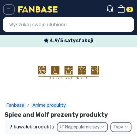
0
Menü
4.9/5 satysfakcji
Wejście
Rejestracja
Najnowsze rzeczy
Oferty specjalne
Doręczenie ekspresowe
Fanbase
Anime produkty
Przedsprzedaż
Spice and Wolf prezenty produkty
Outlet produkty
7
kawałek produktu
Najpopularniejszy
Typy