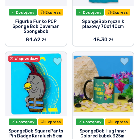
Dostępny
Express
Dostępny
Express
Figurka Funko POP
SpongeBob ręcznik
Sponge Bob Caveman
plażowy 70x140cm
Spongebob
84.62 zł
48.30 zł
W sprzedaży
Dostępny
Express
Dostępny
Express
SpongeBob SquarePants
SpongeBob Hug Inner
Pin Badge Karaluch 5 cm
Colored kubek 325ml