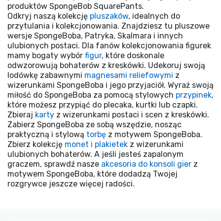
produktów SpongeBob SquarePants.
Odkryj naszą kolekcję
pluszaków
, idealnych do
przytulania i kolekcjonowania. Znajdziesz tu pluszowe
wersje SpongeBoba, Patryka, Skalmara i innych
ulubionych postaci. Dla fanów kolekcjonowania figurek
mamy bogaty wybór
figur
, które doskonale
odwzorowują bohaterów z kreskówki. Udekoruj swoją
lodówkę zabawnymi
magnesami reliefowymi
z
wizerunkami SpongeBoba i jego przyjaciół. Wyraź swoją
miłość do SpongeBoba za pomocą stylowych
przypinek
,
które możesz przypiąć do plecaka, kurtki lub czapki.
Zbieraj
karty
z wizerunkami postaci i scen z kreskówki.
Zabierz SpongeBoba ze sobą wszędzie, nosząc
praktyczną i stylową
torbę
z motywem SpongeBoba.
Zbierz kolekcję
monet i plakietek
z wizerunkami
ulubionych bohaterów. A jeśli jesteś zapalonym
graczem, sprawdź nasze
akcesoria do konsoli gier
z
motywem SpongeBoba, które dodadzą Twojej
rozgrywce jeszcze więcej radości.