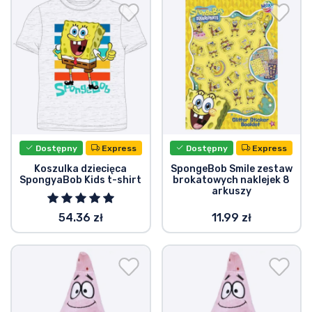
Dostępny
Express
Dostępny
Express
Koszulka dziecięca
SpongeBob Smile zestaw
SpongyaBob Kids t-shirt
brokatowych naklejek 8
arkuszy
54.36 zł
11.99 zł