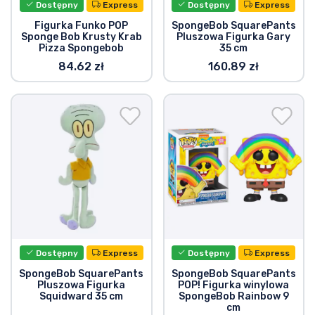
Dostępny
Express
Dostępny
Express
Figurka Funko POP
SpongeBob SquarePants
Sponge Bob Krusty Krab
Pluszowa Figurka Gary
Pizza Spongebob
35 cm
84.62 zł
160.89 zł
Dostępny
Express
Dostępny
Express
SpongeBob SquarePants
SpongeBob SquarePants
Pluszowa Figurka
POP! Figurka winylowa
Squidward 35 cm
SpongeBob Rainbow 9
cm