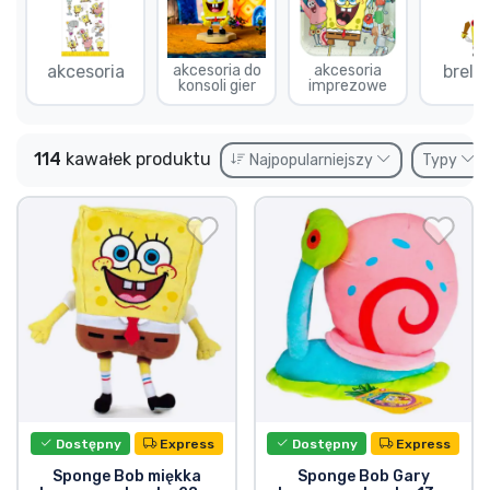
Wysyłka i płatność
akcesoria
akcesoria do
akcesoria
brelo
Rzeczy seryjne
konsoli gier
imprezowe
Rzeczy filmowe
114
kawałek produktu
Najpopularniejszy
Typy
Wspaniałe rzeczy
Rzeczy z anime
Rzeczy dla graczy
Rzeczy sportowe
Rzeczy muzyczne
Dostępny
Express
Dostępny
Express
Sponge Bob miękka
Sponge Bob Gary