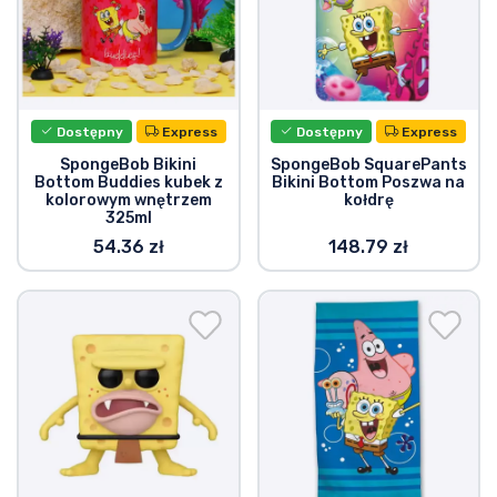
Dostępny
Express
Dostępny
Express
SpongeBob Bikini
SpongeBob SquarePants
Bottom Buddies kubek z
Bikini Bottom Poszwa na
kolorowym wnętrzem
kołdrę
325ml
54.36 zł
148.79 zł