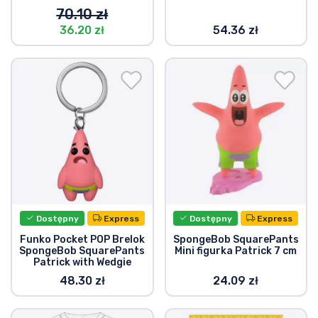
70.10 zł
36.20 zł
54.36 zł
Dostępny
Express
Dostępny
Express
Funko Pocket POP Brelok
SpongeBob SquarePants
SpongeBob SquarePants
Mini figurka Patrick 7 cm
Patrick with Wedgie
48.30 zł
24.09 zł