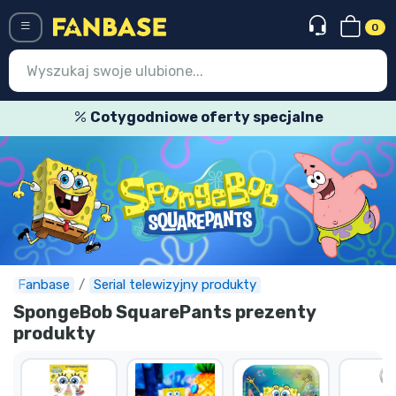
0
Menü
Cotygodniowe oferty specjalne
Wejście
Rejestracja
Najnowsze rzeczy
Oferty specjalne
Doręczenie ekspresowe
Fanbase
Serial telewizyjny produkty
SpongeBob SquarePants prezenty
Przedsprzedaż
produkty
Outlet produkty