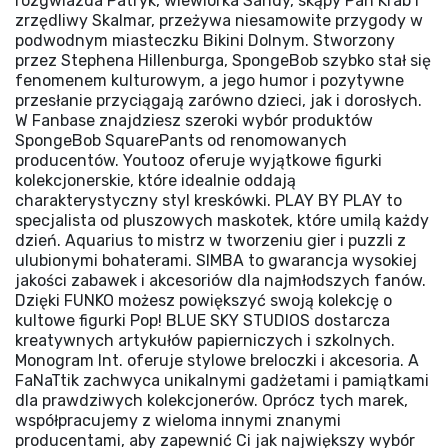
rozgwiazda Patryk, wiewiórka Sandy, skąpy Pan Krab i
zrzędliwy Skalmar, przeżywa niesamowite przygody w
podwodnym miasteczku Bikini Dolnym. Stworzony
przez Stephena Hillenburga, SpongeBob szybko stał się
fenomenem kulturowym, a jego humor i pozytywne
przesłanie przyciągają zarówno dzieci, jak i dorosłych.
W Fanbase znajdziesz szeroki wybór produktów
SpongeBob SquarePants od renomowanych
producentów. Youtooz oferuje wyjątkowe figurki
kolekcjonerskie, które idealnie oddają
charakterystyczny styl kreskówki. PLAY BY PLAY to
specjalista od pluszowych maskotek, które umilą każdy
dzień. Aquarius to mistrz w tworzeniu gier i puzzli z
ulubionymi bohaterami. SIMBA to gwarancja wysokiej
jakości zabawek i akcesoriów dla najmłodszych fanów.
Dzięki FUNKO możesz powiększyć swoją kolekcję o
kultowe figurki Pop! BLUE SKY STUDIOS dostarcza
kreatywnych artykułów papierniczych i szkolnych.
Monogram Int. oferuje stylowe breloczki i akcesoria. A
FaNaTtik zachwyca unikalnymi gadżetami i pamiątkami
dla prawdziwych kolekcjonerów. Oprócz tych marek,
współpracujemy z wieloma innymi znanymi
producentami, aby zapewnić Ci jak największy wybór