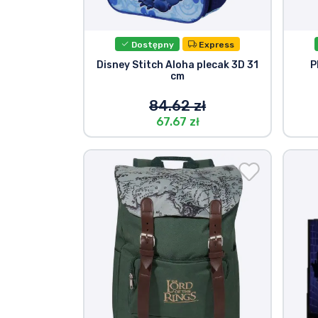
Dostępny
Express
Disney Stitch Aloha plecak 3D 31
P
cm
84.62 zł
67.67 zł