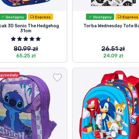
Dostępny
Express
Dostępny
Express
cak 3D Sonic The Hedgehog
Torba Wednesday Tote B
31cm
80.99 zł
26.51 zł
65.25 zł
24.09 zł
sprzedaży