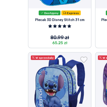
Dostępny
Express
Plecak 3D Disney Stitch 31 cm
Ple
80.99 zł
65.25 zł
W sprzedaży
W 