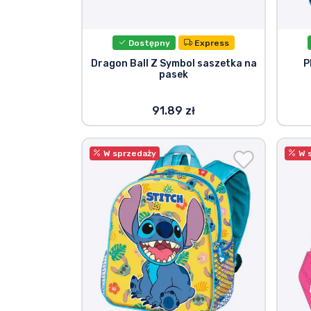
Dostępny
Express
Dragon Ball Z Symbol saszetka na
P
pasek
91.89 zł
W sprzedaży
W 