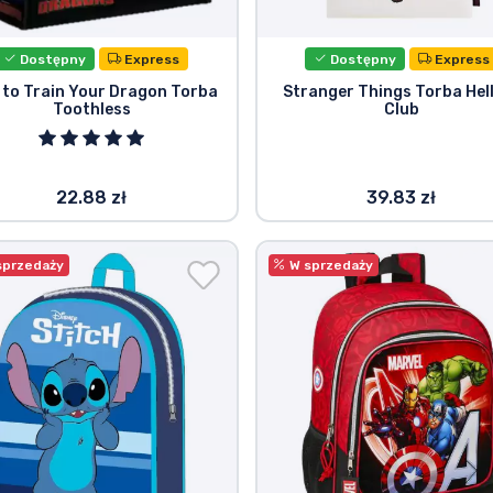
Dostępny
Express
Dostępny
Express
to Train Your Dragon Torba
Stranger Things Torba Hell
Toothless
Club
22.88 zł
39.83 zł
sprzedaży
W sprzedaży