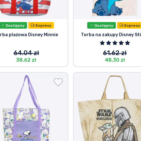
Dostępny
Express
Dostępny
Express
rba plażowa Disney Minnie
Torba na zakupy Disney St
64.04 zł
61.62 zł
38.62 zł
48.30 zł