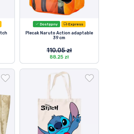
Dostępny
Express
itch
Plecak Naruto Action adaptable
39 cm
110.05 zł
88.25 zł