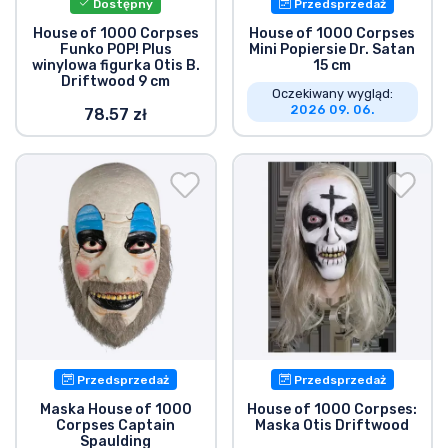
Dostępny
Przedsprzedaż
Typy produktów
House of 1000 Corpses
House of 1000 Corpses
Funko POP! Plus
Mini Popiersie Dr. Satan
winylowa figurka Otis B.
15 cm
Marki
Driftwood 9 cm
Oczekiwany wygląd:
2026 09. 06.
78.57 zł
Przedsprzedaż
Przedsprzedaż
Maska House of 1000
House of 1000 Corpses:
Corpses Captain
Maska Otis Driftwood
Spaulding