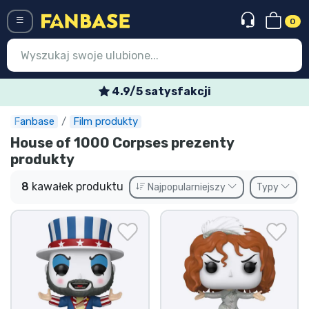
0
Menü
4.9/5 satysfakcji
Fanbase
Film produkty
Wejście
Rejestracja
House of 1000 Corpses prezenty
produkty
Najnowsze rzeczy
8
kawałek produktu
Najpopularniejszy
Typy
Oferty specjalne
Doręczenie ekspresowe
Przedsprzedaż
Outlet produkty