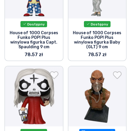
Wysyłka i płatność
Rzeczy seryjne
Dostępny
Dostępny
House of 1000 Corpses
House of 1000 Corpses
Rzeczy filmowe
Funko POP! Plus
Funko POP! Plus
winylowa figurka Capt.
winylowa figurka Baby
Spaulding 9 cm
(GLT) 9 cm
Wspaniałe rzeczy
78.57 zł
78.57 zł
Rzeczy z anime
Rzeczy dla graczy
Rzeczy sportowe
Rzeczy muzyczne