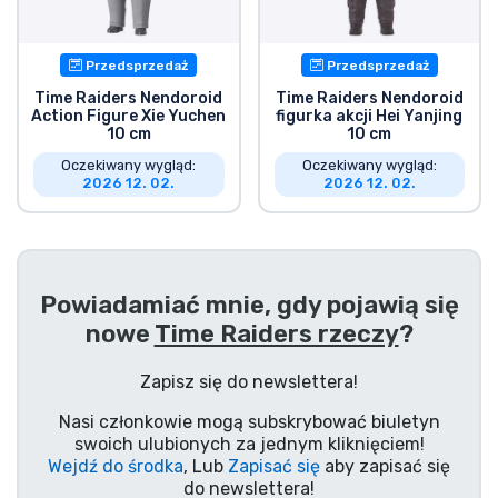
Wysyłka i płatność
Przedsprzedaż
Przedsprzedaż
Rzeczy seryjne
Time Raiders Nendoroid
Time Raiders Nendoroid
Action Figure Xie Yuchen
figurka akcji Hei Yanjing
10 cm
10 cm
Rzeczy filmowe
Oczekiwany wygląd:
Oczekiwany wygląd:
2026 12. 02.
2026 12. 02.
Wspaniałe rzeczy
Rzeczy z anime
Powiadamiać mnie, gdy pojawią się
Rzeczy dla graczy
nowe
Time Raiders rzeczy
?
Zapisz się do newslettera!
Rzeczy sportowe
Nasi członkowie mogą subskrybować biuletyn
swoich ulubionych za jednym kliknięciem!
Rzeczy muzyczne
Wejdź do środka
, Lub
Zapisać się
aby zapisać się
do newslettera!