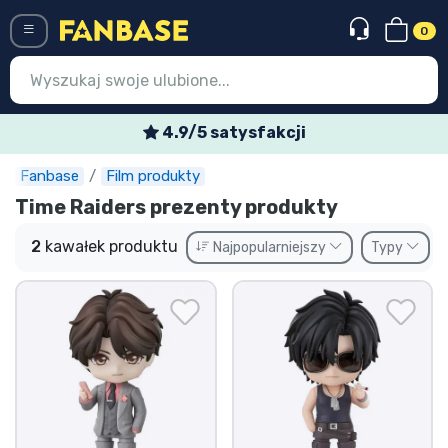
0
Menü
4.9/5 satysfakcji
Fanbase
Film produkty
Wejście
Rejestracja
Time Raiders prezenty produkty
Najnowsze rzeczy
2
kawałek produktu
Najpopularniejszy
Typy
Oferty specjalne
Doręczenie ekspresowe
Przedsprzedaż
Outlet produkty