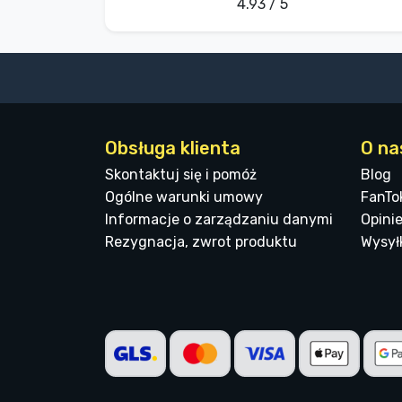
4.93 / 5
Obsługa klienta
O na
Skontaktuj się i pomóż
Blog
Ogólne warunki umowy
FanTo
Informacje o zarządzaniu danymi
Opinie
Rezygnacja, zwrot produktu
Wysyłk