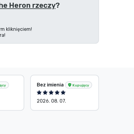
he Heron rzeczy
?
m kliknięciem!
ra!
Tősér Al
Bez imienia
ący
Kupujący
Kupując
2026. 08. 07.
2026. 08.