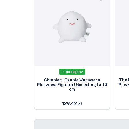
Rzeczy seryjne
Rzeczy filmowe
Wspaniałe rzeczy
Rzeczy z anime
Dostępny
Rzeczy dla graczy
Chłopiec i Czapla Warawara
The 
Pluszowa Figurka Uśmiechnięta 14
Plus
cm
Rzeczy sportowe
129.42 zł
Rzeczy muzyczne
Typy produktów