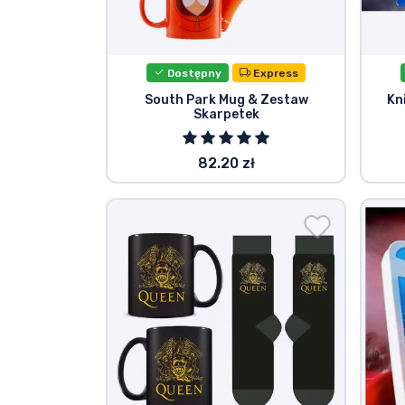
Rzeczy seryjne
Dostępny
Express
Rzeczy filmowe
South Park Mug & Zestaw
Kn
Skarpetek
Wspaniałe rzeczy
82.20 zł
Rzeczy z anime
Rzeczy dla graczy
Rzeczy sportowe
Rzeczy muzyczne
Typy produktów