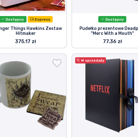
Dostępny
Express
Dostępny
nger Things Hawkins Zestaw
Pudełko prezentowe Deadp
Hitmaker
"Merc With a Mouth"
375.17 zł
77.36 zł
W sprzedaży