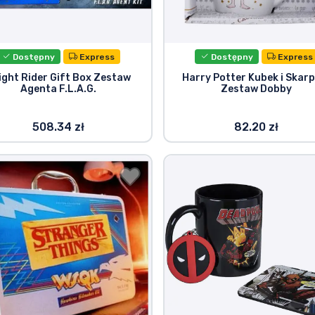
Dostępny
Express
Dostępny
Express
ight Rider Gift Box Zestaw
Harry Potter Kubek i Skar
Agenta F.L.A.G.
Zestaw Dobby
508.34 zł
82.20 zł