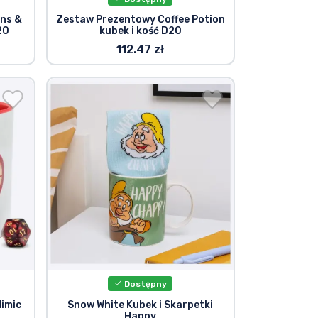
ns &
Zestaw Prezentowy Coffee Potion
20
kubek i kość D20
112.47 zł
Dostępny
imic
Snow White Kubek i Skarpetki
Happy