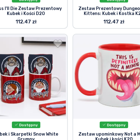
s I'll Die Zestaw Prezentowy
Zestaw Prezentowy Dungeo
Kubek i Kości D20
Kittens: Kubek i Kostka K
112.47 zł
112.47 zł
Dostępny
Dostępny
bek i Skarpetki Snow White
Zestaw upominkowy Not a M
Grumpy
Kubek i kości K20