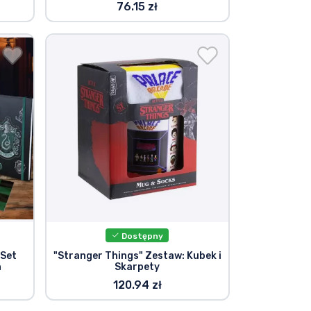
76.15 zł
Dostępny
 Set
"Stranger Things" Zestaw: Kubek i
n
Skarpety
120.94 zł