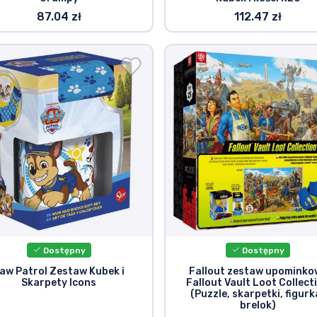
87.04 zł
112.47 zł
Dostępny
Dostępny
aw Patrol Zestaw Kubek i
Fallout zestaw upominko
Skarpety Icons
Fallout Vault Loot Collect
(Puzzle, skarpetki, figurka
brelok)