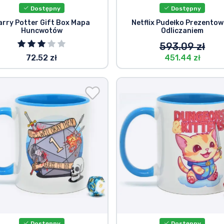
Dostępny
Dostępny
arry Potter Gift Box Mapa
Netflix Pudełko Prezentow
Huncwotów
Odliczaniem
593.09 zł
72.52 zł
451.44 zł
Dostępny
Dostępny