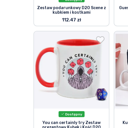
Zestaw podarunkowy D20 Scene z
Gues
kubkiem i kostkami
112.47 zł
Dostępny
You can certainly try Zestaw
Ku
prezentowy Kubek i Kość D20