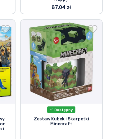
87.04 zł
Dostępny
wy
Zestaw Kubek i Skarpetki
ion
Minecraft
 i