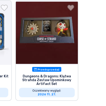
Przedsprzedaż
er Kit
Dungeons & Dragons: Klątwa
Strahda Zestaw Upominkowy
Artifact Set
Oczekiwany wygląd:
2026 11. 27.