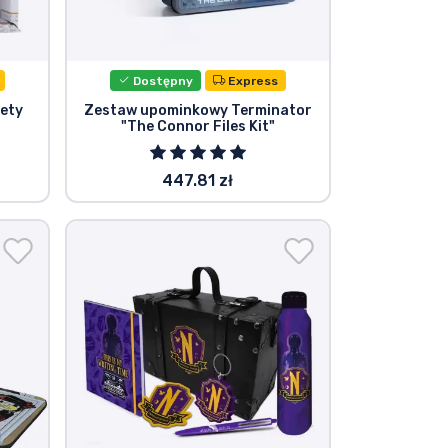
Dostępny
Express
pety
Zestaw upominkowy Terminator
"The Connor Files Kit"
447.81 zł