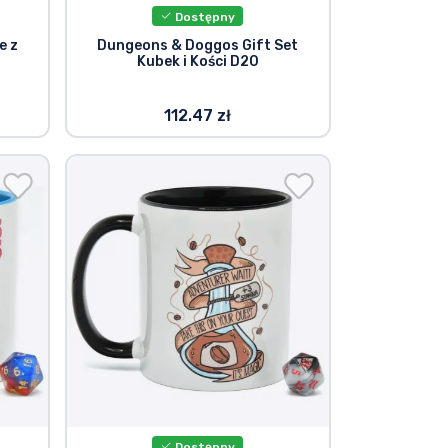
Dostępny
e z
Dungeons & Doggos Gift Set
Kubek i Kości D20
112.47 zł
Dostępny