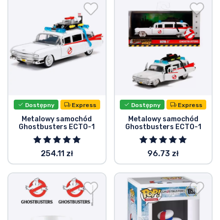
Wysyłka i płatność
Rzeczy seryjne
Rzeczy filmowe
Wspaniałe rzeczy
Dostępny
Express
Dostępny
Express
Rzeczy z anime
Metalowy samochód
Metalowy samochód
Ghostbusters ECTO-1
Ghostbusters ECTO-1
Rzeczy dla graczy
254.11 zł
96.73 zł
Rzeczy sportowe
Rzeczy muzyczne