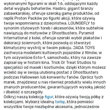
wykonanymi figurami w skali 1:6, oddającymi każdy
detal wyglądu bohaterów. Hasbro, gigant branży
zabawkarskiej, oferuje szeroką gamę produktów, od
replik Proton Packów po figurki akcji, które ożywią
twoje wspomnienia z dzieciństwa. LOUNGEFLY to
synonim stylowych toreb i akcesoriów, które subtelnie
nawiązują do motywów z Ghostbusters. Pyramid
International z kolei, oferuje szeroki wybór plakatów i
dekoracji ściennych, które pozwolą ci stworzyć
klimatyczny wystrój w twoim pokoju. JADA TOYS
zachwyca modelami kultowych pojazdów z filmów, w
tym oczywiście Ecto-1, samochodu, który na zawsze
zapisał się w historii kina. Trick Or Treat Studios to
specjaliści od masek i kostiumów, dzięki którym możesz
wcielić się w swoją ulubioną postać z Ghostbusters
podczas Halloween lub konwentu fanów. Oprócz tych
marek, znajdziesz u nas również produkty wielu innych
znanych producentów, gwarantujących wysoką jakość
i dbałość o szczegóły.
Odkryj naszą kolekcję
figur
, które ożywią twoją półkę z
kolekcjami. Wybierz idealną
torbę
, która pomieści
wszystkie twoje niezbędne akcesoria, jednocześnie