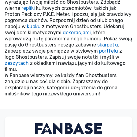
wyrażając twoją miłość do Ghostbusters. Zdobądź
wierne
repliki
kultowych przedmiotów, takich jak
Proton Pack czy P.K.E. Meter, i poczuj się jak prawdziwy
pogromca duchów. Rozpocznij dzień od ulubionego
napoju w
kubku
z motywem Ghostbusters. Udekoruj
swój dom klimatycznymi
dekoracjami
, które
wprowadzą nutę paranormalnego humoru. Pokaż swoją
pasję do Ghostbusters nosząc zabawne
skarpetki
.
Zabezpiecz swoje pieniądze w stylowym
portfelu
z
logo Ghostbusters. Zapisuj swoje notatki i myśli w
zeszytach
z okładkami nawiązującymi do kultowego
filmu.
W Fanbase wierzymy, że każdy fan Ghostbusters
znajdzie u nas coś dla siebie. Zapraszamy do
eksploracji naszej kategorii i dołączenia do grona
miłośników tego niezwykłego uniwersum!