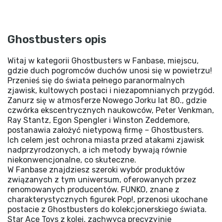
Ghostbusters opis
Witaj w kategorii Ghostbusters w Fanbase, miejscu,
gdzie duch pogromców duchów unosi się w powietrzu!
Przenieś się do świata pełnego paranormalnych
zjawisk, kultowych postaci i niezapomnianych przygód.
Zanurz się w atmosferze Nowego Jorku lat 80., gdzie
czwórka ekscentrycznych naukowców, Peter Venkman,
Ray Stantz, Egon Spengler i Winston Zeddemore,
postanawia założyć nietypową firmę – Ghostbusters.
Ich celem jest ochrona miasta przed atakami zjawisk
nadprzyrodzonych, a ich metody bywają równie
niekonwencjonalne, co skuteczne.
W Fanbase znajdziesz szeroki wybór produktów
związanych z tym uniwersum, oferowanych przez
renomowanych producentów. FUNKO, znane z
charakterystycznych figurek Pop!, przenosi ukochane
postacie z Ghostbusters do kolekcjonerskiego świata.
Star Ace Toys z kolei, zachwyca precyzyjnie