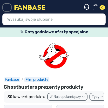
0
Menü
Cotygodniowe oferty specjalne
Wejście
Rejestracja
Najnowsze rzeczy
Oferty specjalne
Doręczenie ekspresowe
Fanbase
Film produkty
Ghostbusters prezenty produkty
Przedsprzedaż
30
kawałek produktu
Najpopularniejszy
Typy
Outlet produkty