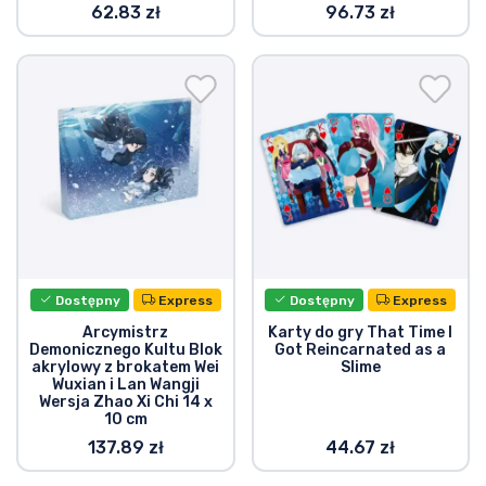
62.83 zł
96.73 zł
Dostępny
Express
Dostępny
Express
Arcymistrz
Karty do gry That Time I
Demonicznego Kultu Blok
Got Reincarnated as a
akrylowy z brokatem Wei
Slime
Wuxian i Lan Wangji
Wersja Zhao Xi Chi 14 x
10 cm
137.89 zł
44.67 zł