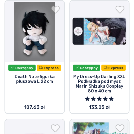
Wysyłka i płatność
Rzeczy seryjne
Rzeczy filmowe
Wspaniałe rzeczy
Dostępny
Express
Dostępny
Express
Rzeczy z anime
Death Note figurka
My Dress-Up Darling XXL
pluszowa L 22 cm
Podkładka pod mysz
Marin Shizuku Cosplay
Rzeczy dla graczy
80 x 40 cm
Rzeczy sportowe
107.63 zł
133.05 zł
Rzeczy muzyczne