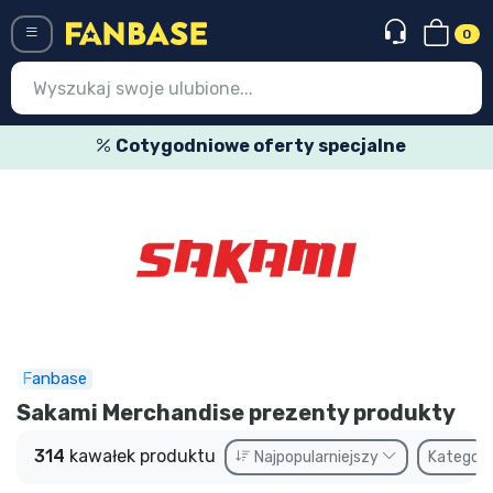
0
Menü
Cotygodniowe oferty specjalne
Wejście
Rejestracja
Najnowsze rzeczy
Oferty specjalne
Doręczenie ekspresowe
Fanbase
Przedsprzedaż
Sakami Merchandise prezenty produkty
Outlet produkty
314
kawałek produktu
Najpopularniejszy
Kategori