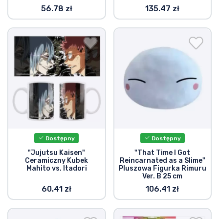
56.78 zł
135.47 zł
Dostępny
Dostępny
"Jujutsu Kaisen"
"That Time I Got
Ceramiczny Kubek
Reincarnated as a Slime"
Mahito vs. Itadori
Pluszowa Figurka Rimuru
Ver. B 25 cm
60.41 zł
106.41 zł