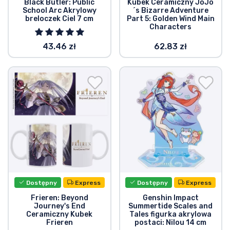
Black Butler: Public
Kubek Ceramiczny JoJo
School Arc Akrylowy
´s Bizarre Adventure
breloczek Ciel 7 cm
Part 5: Golden Wind Main
Characters
43.46 zł
62.83 zł
Dostępny
Express
Dostępny
Express
Frieren: Beyond
Genshin Impact
Journey's End
Summertide Scales and
Ceramiczny Kubek
Tales figurka akrylowa
Frieren
postaci: Nilou 14 cm