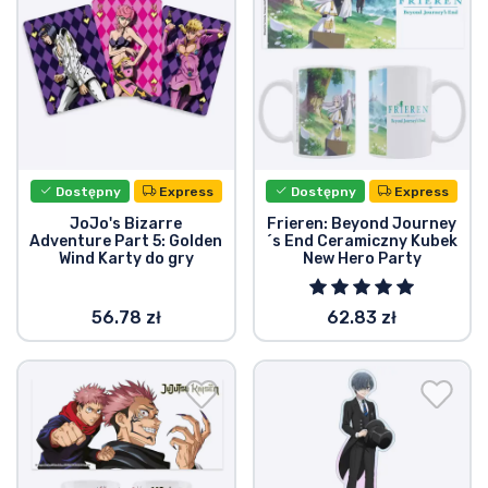
Typy produktów
Marki
Dostępny
Express
Dostępny
Express
JoJo's Bizarre
Frieren: Beyond Journey
Adventure Part 5: Golden
´s End Ceramiczny Kubek
Wind Karty do gry
New Hero Party
56.78 zł
62.83 zł