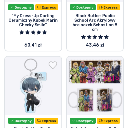
Dostępny
Express
Dostępny
Express
"My Dress-Up Darling
Black Butler: Public
Ceramiczny Kubek Marin
School Arc Akrylowy
Cheeky Smile"
breloczek Sebastian 8
cm
60.41 zł
43.46 zł
Dostępny
Express
Dostępny
Express