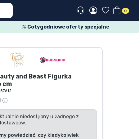
0
Cotygodniowe oferty specjalne
auty and Beast Figurka
6 cm
187612
ł
ktualnie niedostępny u żadnego z
dostawców.
my powiedzieć, czy kiedykolwiek