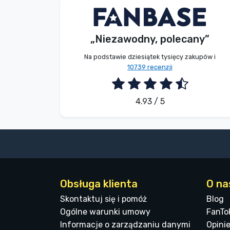
G. Gábor
Kupujący
„Niezawodny, polecany”
2026. 08. 07.
Na podstawie dziesiątek tysięcy zakupów i
10739 recenzji
4.93 / 5
Obsługa klienta
O na
Skontaktuj się i pomóż
Blog
Ogólne warunki umowy
FanTo
Informacje o zarządzaniu danymi
Opinie