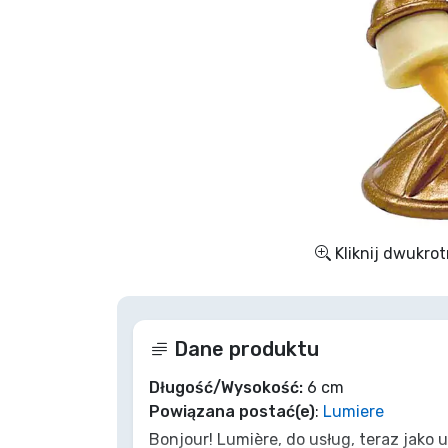
Rzeczy seryjne
Rzeczy filmowe
Wspaniałe rzeczy
Rzeczy z anime
Kliknij dwukrot
Rzeczy dla graczy
Rzeczy sportowe
Dane produktu
Rzeczy muzyczne
Długość/Wysokość:
6 cm
Powiązana postać(e)
:
Lumiere
Bonjour! Lumière, do usług, teraz jako
Typy produktów