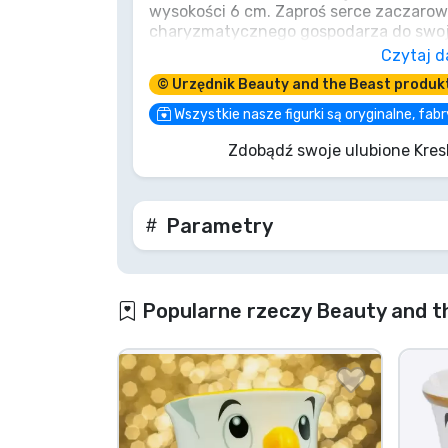
wysokości 6 cm. Zaproś serce zaczarow
charyzmatycznego gospodarza do swoj
Marki
świecznik rozpali radość, przypomni o
Czytaj d
może zainspiruje do chwili „Bądź naszy
© Urzędnik Beauty and the Beast produk
Disneya do swojej kolekcji. C'est magni
fana Disneya!
Wszystkie nasze figurki są oryginalne, fa
Zdobądź swoje ulubione Kres
Parametry
Popularne rzeczy Beauty and t