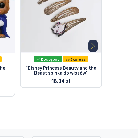
Dostępny
Express
The
"Disney Princess Beauty and the
Beauty and 
Beast spinka do włosów"
Figurka win
18.04 zł