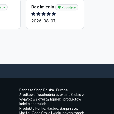
Tősér Al
Bez imienia
ący
Kupujący
Kupując
2026. 08. 07.
2026. 08.
Fanbase Shop Polska i Europa
Środkowo-Wschodnia czeka na Ciebie z
wyjątkową ofertą figurek i produktów
kolekcjonerskich.
Produkty Funko, Hasbro, Banpresto,
Mattel, Good Smile i wielu innych marek