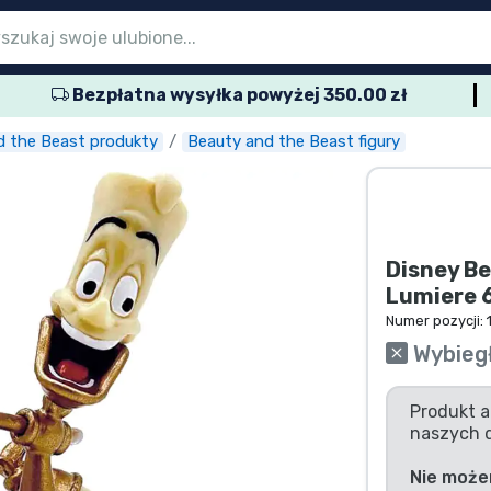
Bezpłatna wysyłka powyżej 350.00 zł
menu głównego
menu głównego
menu głównego
menu głównego
menu głównego
menu głównego
menu głównego
menu głównego
menu głównego
rodukty seryjne
rodukty filmowe
wspaniałe produkty
produkty anime
rodukty dla graczy
produkty sportowe
produkty muzyczne
któw
d the Beast produkty
Beauty and the Beast figury
Disney Be
Lumiere 
Numer pozycji:
Wybieg
Produkt a
naszych 
Nie może