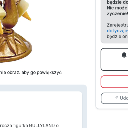
będzie d
Nie może
życzenie!
Zarejestr
dotycząc
będzie on
nie obraz, aby go powiększyć
Udo
 urocza figurka BULLYLAND o