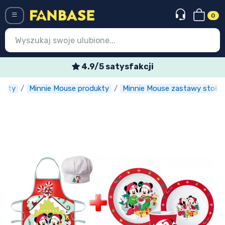
0
Menü
4.9/5 satysfakcji
dukty
Minnie Mouse produkty
Minnie Mouse zastawy stoło
Wejście
Rejestracja
Najnowsze rzeczy
Oferty specjalne
Doręczenie ekspresowe
Przedsprzedaż
Outlet produkty