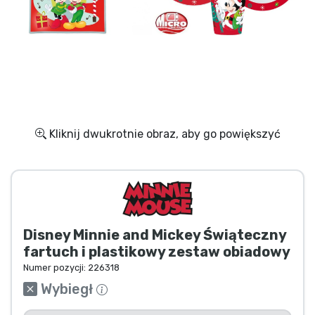
Wysyłka i płatność
Rzeczy seryjne
Rzeczy filmowe
Wspaniałe rzeczy
Kliknij dwukrotnie obraz, aby go powiększyć
Rzeczy z anime
Rzeczy dla graczy
Disney Minnie and Mickey Świąteczny
Rzeczy sportowe
fartuch i plastikowy zestaw obiadowy
Numer pozycji:
226318
Rzeczy muzyczne
Wybiegł