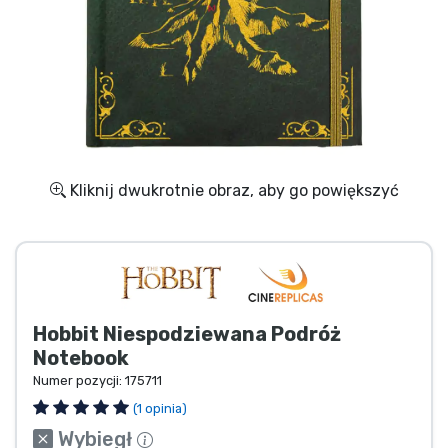
Wysyłka i płatność
Rzeczy seryjne
Rzeczy filmowe
Wspaniałe rzeczy
Kliknij dwukrotnie obraz, aby go powiększyć
Rzeczy z anime
Rzeczy dla graczy
Hobbit Niespodziewana Podróż
Rzeczy sportowe
Notebook
Numer pozycji:
175711
Rzeczy muzyczne
(1 opinia)
Wybiegł