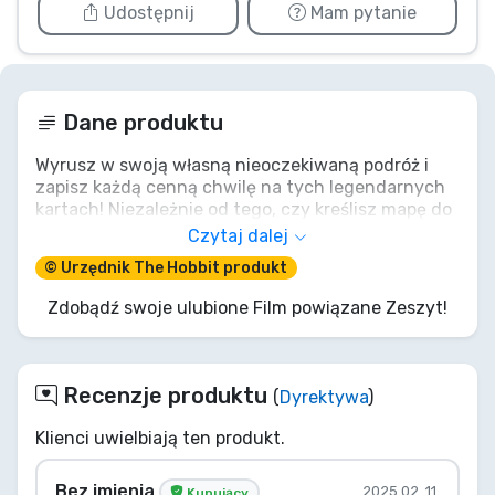
Udostępnij
Mam pytanie
Dane produktu
Wyrusz w swoją własną nieoczekiwaną podróż i
zapisz każdą cenną chwilę na tych legendarnych
kartach! Niezależnie od tego, czy kreślisz mapę do
swojej osobistej Samotnej Góry, szkicujesz
Czytaj dalej
fantastyczne bestie, czy spisujesz przygody
© Urzędnik The Hobbit produkt
godne Czerwonej Księgi Marchii Zachodniej, ten
notatnik "The Hobbit An Unexpected Journey" jest
Zdobądź swoje ulubione Film powiązane Zeszyt!
Twoim wiernym towarzyszem. Niech jego
delikatne strony przechowają Twoje wielkie plany,
tajne mapy i nieopowiedziane jeszcze historie.
Twoja własna epicka saga czeka na swego
Recenzje produktu
(
Dyrektywa
)
kronikarza.
Klienci uwielbiają ten produkt.
Bez imienia
2025 02. 11.
Kupujący