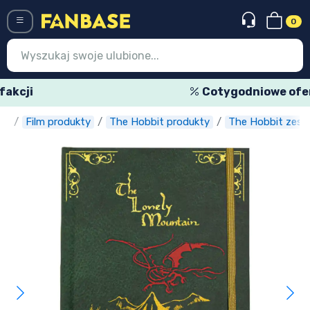
0
Menü
Cotygodniowe oferty specjalne
se
Film produkty
The Hobbit produkty
The Hobbit zesz
Wejście
Rejestracja
Najnowsze rzeczy
Oferty specjalne
Doręczenie ekspresowe
Przedsprzedaż
Outlet produkty