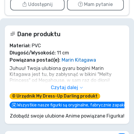
Udostępnij
Mam pytanie
Dane produktu
Materiał:
PVC
Długość/Wysokość:
11 cm
Powiązana postać(e)
:
Marin Kitagawa
Juhuu! Twoja ulubiona gyaru bogini Marin
Kitagawa jest tu, by zabłysnąć w bikini "Melty
Princess" od Megahouse, w sam raz do dłoni!
Przygotuj się na jej mrugnięcie i falę słonecznych
Czytaj dalej
wibracji na Twojej półce. To nie tylko figurka, to
© Urzędnik My Dress-Up Darling produkt
zaraźliwa pasja Marin-chan do wszystkiego, co
zabawne, wyrzeźbiona w 11 cm czystej słodyczy.
Wszystkie nasze figurki są oryginalne, fabrycznie zapakowa
Dodanie jej do kolekcji jest, no wiesz,
Zdobądź swoje ulubione Anime powiązane Figurka!
obowiązkowe! Nie przegap tego kawaii arcydzieła!