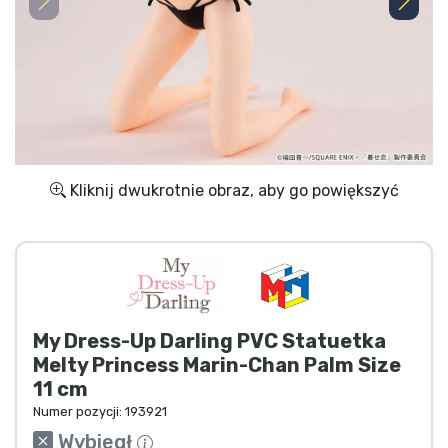
Wysyłka i płatność
Rzeczy seryjne
Rzeczy filmowe
Wspaniałe rzeczy
Kliknij dwukrotnie obraz, aby go powiększyć
Rzeczy z anime
Rzeczy dla graczy
My Dress-Up Darling PVC Statuetka
Rzeczy sportowe
Melty Princess Marin-Chan Palm Size
11 cm
Rzeczy muzyczne
Numer pozycji:
193921
Wybiegł