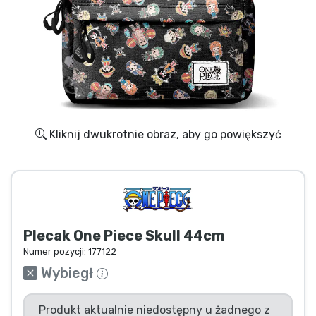
Wysyłka i płatność
Rzeczy seryjne
Rzeczy filmowe
Wspaniałe rzeczy
Kliknij dwukrotnie obraz, aby go powiększyć
Rzeczy z anime
Rzeczy dla graczy
Plecak One Piece Skull 44cm
Rzeczy sportowe
Numer pozycji:
177122
Wybiegł
Rzeczy muzyczne
Produkt aktualnie niedostępny u żadnego z