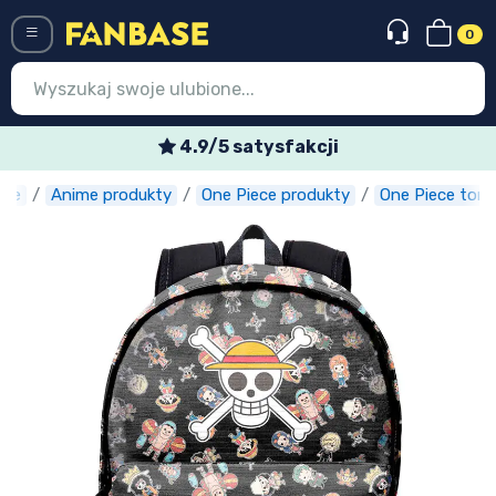
0
Menü
4.9/5 satysfakcji
ase
Anime produkty
One Piece produkty
One Piece torb
Wejście
Rejestracja
Najnowsze rzeczy
Oferty specjalne
Doręczenie ekspresowe
Przedsprzedaż
Outlet produkty