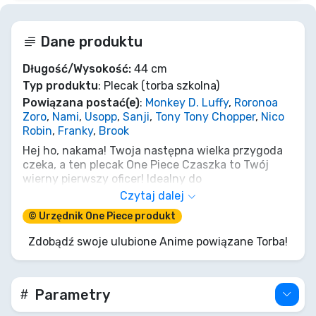
Dane produktu
Długość/Wysokość:
44 cm
Typ produktu
: Plecak (torba szkolna)
Powiązana postać(e)
:
Monkey D. Luffy
,
Roronoa
Zoro
,
Nami
,
Usopp
,
Sanji
,
Tony Tony Chopper
,
Nico
Robin
,
Franky
,
Brook
Hej ho, nakama! Twoja następna wielka przygoda
czeka, a ten plecak One Piece Czaszka to Twój
wierny pierwszy oficer! Idealny do
przechowywania Beri, tajemniczych Poneglyphów
Czytaj dalej
lub po prostu codziennych niezbędników. Z
© Urzędnik One Piece produkt
ikoniczną Czaszką Słomianego Kapelusza
deklarujesz wierność załodze przyszłego Króla
Zdobądź swoje ulubione Anime powiązane Torba!
Piratów. Więc wytycz kurs, spakuj marzenia (i
może trochę mięsa dla kapitana) i zgarnij ten
skarb, zanim zrobią to Marynarze! Wyrusz ku
własnej legendzie!
Parametry