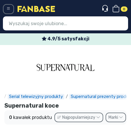
0
Menü
4.9/5 satysfakcji
Wejście
Rejestracja
Najnowsze rzeczy
Oferty specjalne
Doręczenie ekspresowe
e
Serial telewizyjny produkty
Supernatural prezenty produk
Supernatural koce
Przedsprzedaż
0
kawałek produktu
Najpopularniejszy
Marki
Outlet produkty