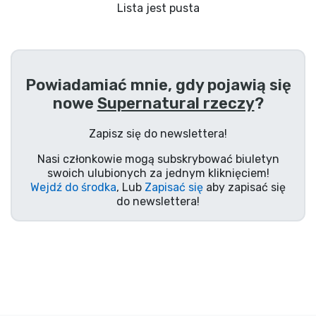
Wysyłka i płatność
Lista jest pusta
Rzeczy seryjne
Powiadamiać mnie, gdy pojawią się
Rzeczy filmowe
nowe
Supernatural rzeczy
?
Wspaniałe rzeczy
Zapisz się do newslettera!
Nasi członkowie mogą subskrybować biuletyn
Rzeczy z anime
swoich ulubionych za jednym kliknięciem!
Wejdź do środka
, Lub
Zapisać się
aby zapisać się
do newslettera!
Rzeczy dla graczy
Rzeczy sportowe
Rzeczy muzyczne