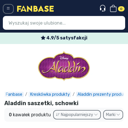
0
Menü
4.9/5 satysfakcji
Wejście
Rejestracja
Najnowsze rzeczy
Oferty specjalne
Doręczenie ekspresowe
Fanbase
Kreskówka produkty
Aladdin prezenty produkt
Aladdin saszetki, schowki
Przedsprzedaż
0
kawałek produktu
Najpopularniejszy
Marki
Outlet produkty