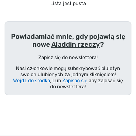
Wysyłka i płatność
Lista jest pusta
Rzeczy seryjne
Powiadamiać mnie, gdy pojawią się
Rzeczy filmowe
nowe
Aladdin rzeczy
?
Wspaniałe rzeczy
Zapisz się do newslettera!
Nasi członkowie mogą subskrybować biuletyn
Rzeczy z anime
swoich ulubionych za jednym kliknięciem!
Wejdź do środka
, Lub
Zapisać się
aby zapisać się
do newslettera!
Rzeczy dla graczy
Rzeczy sportowe
Rzeczy muzyczne