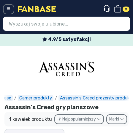
0
Menü
4.9/5 satysfakcji
Wejście
Rejestracja
Najnowsze rzeczy
Oferty specjalne
Doręczenie ekspresowe
nbase
Gamer produkty
Assassin's Creed prezenty produkt
Assassin's Creed gry planszowe
Przedsprzedaż
1
kawałek produktu
Najpopularniejszy
Marki
Outlet produkty