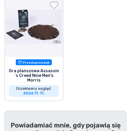
Wysyłka i płatność
Rzeczy seryjne
Rzeczy filmowe
Wspaniałe rzeczy
Przedsprzedaż
Rzeczy z anime
Gra planszowa Assassin
´s Creed Nine Men's
Morris
Rzeczy dla graczy
Oczekiwany wygląd:
2026 11. 11.
Rzeczy sportowe
Rzeczy muzyczne
Powiadamiać mnie, gdy pojawią się