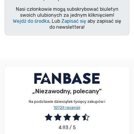
Typy produktów
Nasi członkowie mogą subskrybować biuletyn
swoich ulubionych za jednym kliknięciem!
Wejdź do środka
, Lub
Zapisać się
aby zapisać się
Marki
do newslettera!
„Niezawodny, polecany”
Na podstawie dziesiątek tysięcy zakupów i
10729 recenzji
4.93 / 5