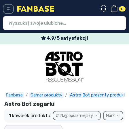
0
Menü
4.9/5 satysfakcji
Wejście
Rejestracja
Najnowsze rzeczy
Oferty specjalne
Doręczenie ekspresowe
Fanbase
Gamer produkty
Astro Bot prezenty produkty
Astro Bot zegarki
Przedsprzedaż
1
kawałek produktu
Najpopularniejszy
Marki
Outlet produkty