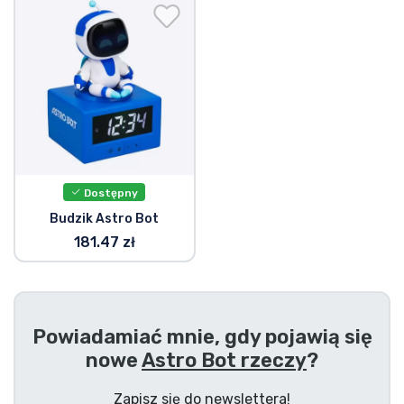
Wysyłka i płatność
Rzeczy seryjne
Rzeczy filmowe
Wspaniałe rzeczy
Dostępny
Rzeczy z anime
Budzik Astro Bot
181.47 zł
Rzeczy dla graczy
Rzeczy sportowe
Powiadamiać mnie, gdy pojawią się
nowe
Astro Bot rzeczy
?
Rzeczy muzyczne
Zapisz się do newslettera!