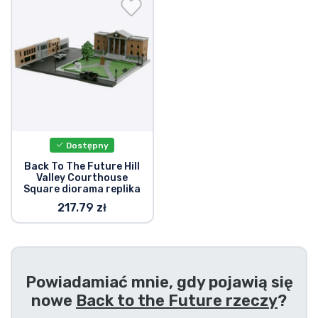
Wysyłka i płatność
Rzeczy seryjne
Rzeczy filmowe
Wspaniałe rzeczy
Dostępny
Rzeczy z anime
Back To The Future Hill
Valley Courthouse
Square diorama replika
Rzeczy dla graczy
217.79 zł
Rzeczy sportowe
Powiadamiać mnie, gdy pojawią się
Rzeczy muzyczne
nowe
Back to the Future rzeczy
?