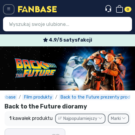
0
Menü
4.9/5 satysfakcji
Wejście
Rejestracja
Najnowsze rzeczy
Oferty specjalne
Doręczenie ekspresowe
Fanbase
Film produkty
Back to the Future prezenty produk
Back to the Future dioramy
Przedsprzedaż
1
kawałek produktu
Najpopularniejszy
Marki
Outlet produkty