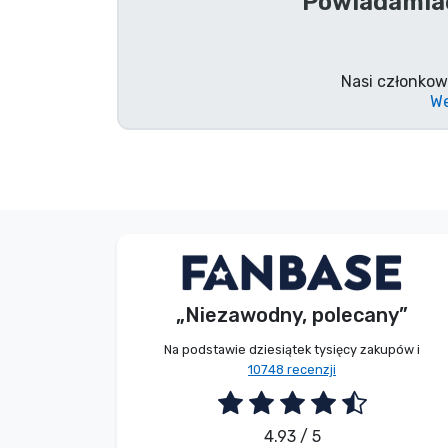
Powiadamiać
Marki
Nasi członkow
We
Bez imienia
Kupujący
„Niezawodny, polecany”
2026. 08. 08.
Na podstawie dziesiątek tysięcy zakupów i
10748 recenzji
4.93 / 5