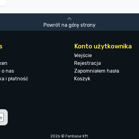
Powrót na górę strony
s
Konto użytkownika
Wejście
ken
Rejestracja
 o nas
Zapomniałem hasła
a i płatność
Koszyk
2026 © Fanbase Kft.