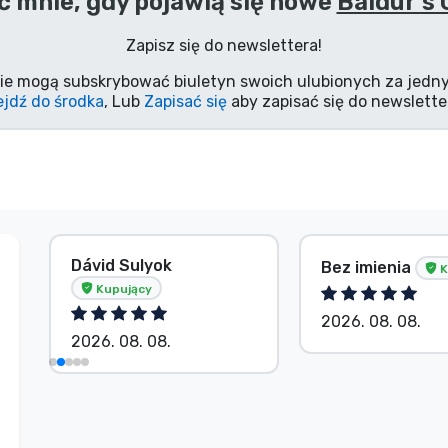
 mnie, gdy pojawią się nowe
Baldur's 
Zapisz się do newslettera!
ie mogą subskrybować biuletyn swoich ulubionych za jedny
jdź do środka
, Lub
Zapisać się
aby zapisać się do newslette
Dávid Sulyok
Bez imienia
K
Kupujący
2026. 08. 08.
2026. 08. 08.