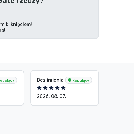
Gate rzeczy
?
m kliknięciem!
ra!
Bez imienia
Bez imie
upujący
Kupujący
2026. 08. 07.
2026. 08.