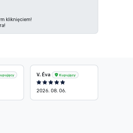
m kliknięciem!
ra!
V. Éva
S. Barba
upujący
Kupujący
2026. 08. 06.
2026. 08.