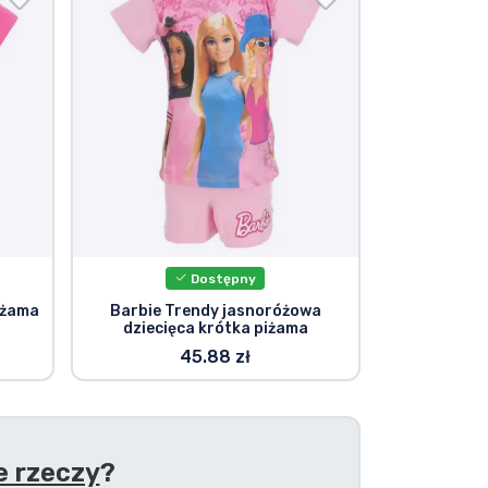
Dostępny
iżama
Barbie Trendy jasnoróżowa
dziecięca krótka piżama
45.88 zł
e rzeczy
?