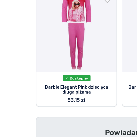
Rzeczy seryjne
Rzeczy filmowe
Wspaniałe rzeczy
Rzeczy z anime
Dostępny
Rzeczy dla graczy
Barbie Elegant Pink dziecięca
Bar
długa piżama
Rzeczy sportowe
53.15 zł
Rzeczy muzyczne
Powiadam
Typy produktów