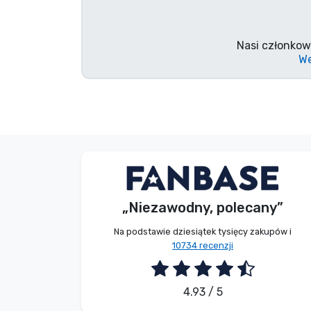
Marki
Nasi członkow
We
S. Kevin
Kupujący
„Niezawodny, polecany”
2026. 08. 07.
Na podstawie dziesiątek tysięcy zakupów i
10734 recenzji
4.93 / 5