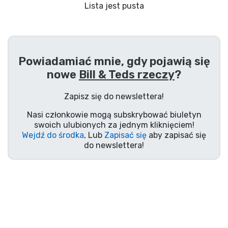
Wysyłka i płatność
Lista jest pusta
Rzeczy seryjne
Powiadamiać mnie, gdy pojawią się
Rzeczy filmowe
nowe
Bill & Teds rzeczy
?
Wspaniałe rzeczy
Zapisz się do newslettera!
Nasi członkowie mogą subskrybować biuletyn
Rzeczy z anime
swoich ulubionych za jednym kliknięciem!
Wejdź do środka
, Lub
Zapisać się
aby zapisać się
do newslettera!
Rzeczy dla graczy
Rzeczy sportowe
Rzeczy muzyczne