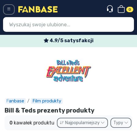
0
Menü
4.9/5 satysfakcji
Wejście
Rejestracja
Najnowsze rzeczy
Oferty specjalne
Doręczenie ekspresowe
Fanbase
Film produkty
Bill & Teds prezenty produkty
Przedsprzedaż
0
kawałek produktu
Najpopularniejszy
Typy
Outlet produkty