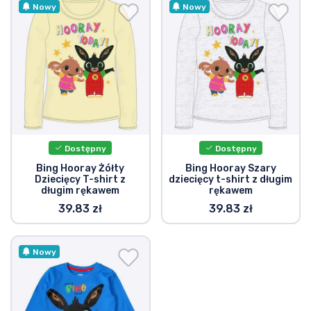
Wysyłka i płatność
Nowy
Nowy
Rzeczy seryjne
Rzeczy filmowe
Wspaniałe rzeczy
Dostępny
Dostępny
Rzeczy z anime
Bing Hooray Żółty
Bing Hooray Szary
Dziecięcy T-shirt z
dziecięcy t-shirt z długim
długim rękawem
rękawem
Rzeczy dla graczy
39.83 zł
39.83 zł
Rzeczy sportowe
Nowy
Rzeczy muzyczne