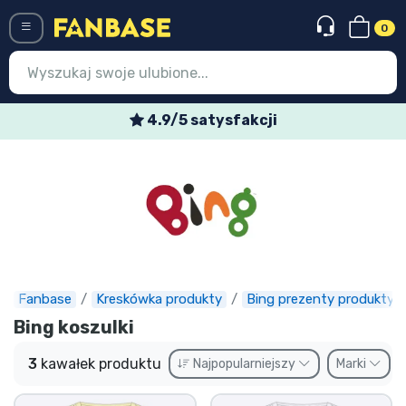
0
Menü
4.9/5 satysfakcji
Wejście
Rejestracja
Najnowsze rzeczy
Oferty specjalne
Doręczenie ekspresowe
Fanbase
Kreskówka produkty
Bing prezenty produkty
Bing koszulki
Przedsprzedaż
3
kawałek produktu
Najpopularniejszy
Marki
Outlet produkty