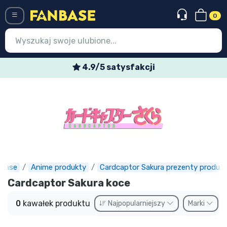
0
Menü
4.9/5 satysfakcji
Wejście
Rejestracja
Najnowsze rzeczy
Oferty specjalne
Doręczenie ekspresowe
base
Anime produkty
Cardcaptor Sakura prezenty produkt
Cardcaptor Sakura koce
Przedsprzedaż
0
kawałek produktu
Najpopularniejszy
Marki
Outlet produkty