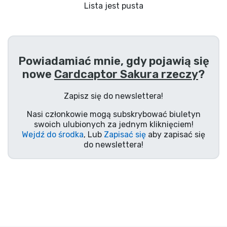
Wysyłka i płatność
Lista jest pusta
Rzeczy seryjne
Powiadamiać mnie, gdy pojawią się
Rzeczy filmowe
nowe
Cardcaptor Sakura rzeczy
?
Wspaniałe rzeczy
Zapisz się do newslettera!
Nasi członkowie mogą subskrybować biuletyn
Rzeczy z anime
swoich ulubionych za jednym kliknięciem!
Wejdź do środka
, Lub
Zapisać się
aby zapisać się
do newslettera!
Rzeczy dla graczy
Rzeczy sportowe
Rzeczy muzyczne