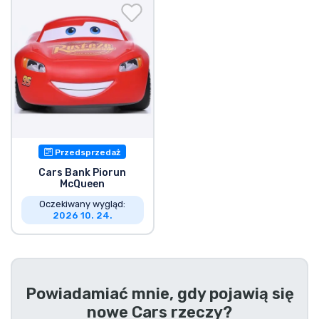
Wysyłka i płatność
Rzeczy seryjne
Rzeczy filmowe
Wspaniałe rzeczy
Przedsprzedaż
Rzeczy z anime
Cars Bank Piorun
McQueen
Oczekiwany wygląd:
Rzeczy dla graczy
2026 10. 24.
Rzeczy sportowe
Rzeczy muzyczne
Powiadamiać mnie, gdy pojawią się
nowe
Cars rzeczy
?