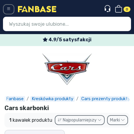
0
Menü
4.9/5 satysfakcji
Wejście
Rejestracja
Najnowsze rzeczy
Oferty specjalne
Doręczenie ekspresowe
Fanbase
Kreskówka produkty
Cars prezenty produkty
Cars skarbonki
Przedsprzedaż
1
kawałek produktu
Najpopularniejszy
Marki
Outlet produkty