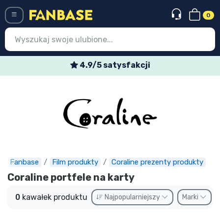
0
Menü
4.9/5 satysfakcji
Wejście
Rejestracja
Najnowsze rzeczy
Oferty specjalne
Doręczenie ekspresowe
Fanbase
Film produkty
Coraline prezenty produkty
Coraline portfele na karty
Przedsprzedaż
0
kawałek produktu
Najpopularniejszy
Marki
Outlet produkty