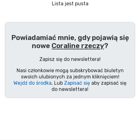
Wysyłka i płatność
Lista jest pusta
Rzeczy seryjne
Powiadamiać mnie, gdy pojawią się
Rzeczy filmowe
nowe
Coraline rzeczy
?
Wspaniałe rzeczy
Zapisz się do newslettera!
Nasi członkowie mogą subskrybować biuletyn
Rzeczy z anime
swoich ulubionych za jednym kliknięciem!
Wejdź do środka
, Lub
Zapisać się
aby zapisać się
do newslettera!
Rzeczy dla graczy
Rzeczy sportowe
Rzeczy muzyczne