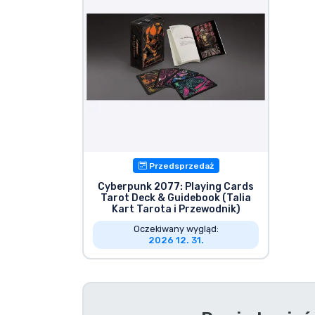
Rzeczy seryjne
Rzeczy filmowe
Wspaniałe rzeczy
Rzeczy z anime
Przedsprzedaż
Rzeczy dla graczy
Cyberpunk 2077: Playing Cards
Tarot Deck & Guidebook (Talia
Kart Tarota i Przewodnik)
Rzeczy sportowe
Oczekiwany wygląd:
2026 12. 31.
Rzeczy muzyczne
Typy produktów