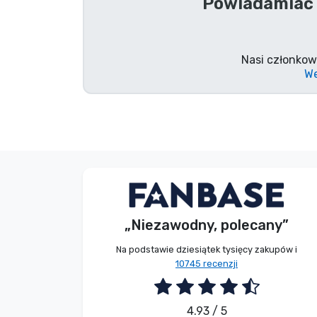
Powiadamiać 
Marki
Nasi członkow
We
Bez imienia
Kupujący
„Niezawodny, polecany”
2026. 08. 08.
Na podstawie dziesiątek tysięcy zakupów i
10745 recenzji
4.93 / 5