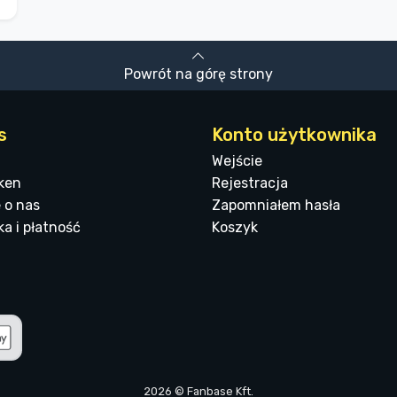
Powrót na górę strony
s
Konto użytkownika
Wejście
ken
Rejestracja
 o nas
Zapomniałem hasła
a i płatność
Koszyk
2026 © Fanbase Kft.