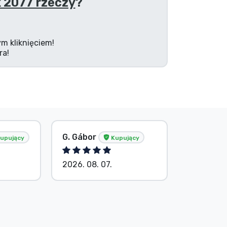
 2077 rzeczy
?
m kliknięciem!
ra!
G. Gábor
P. Veron
upujący
Kupujący
2026. 08. 07.
2026. 08.