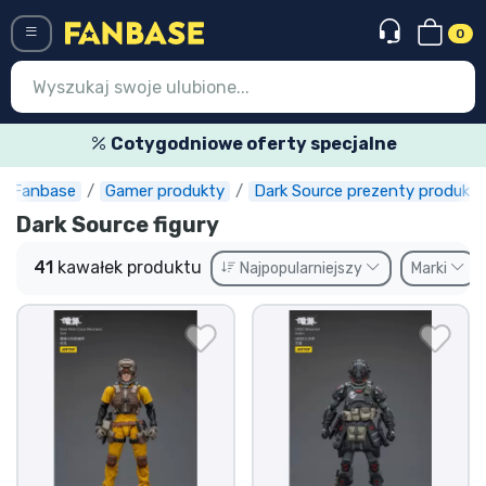
0
Menü
Cotygodniowe oferty specjalne
Fanbase
Gamer produkty
Dark Source prezenty produkty
Wejście
Rejestracja
Dark Source figury
Najnowsze rzeczy
41
kawałek produktu
Najpopularniejszy
Marki
Oferty specjalne
Doręczenie ekspresowe
Przedsprzedaż
Outlet produkty