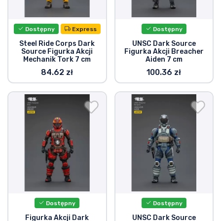
Wysyłka i płatność
Dostępny
Express
Dostępny
Rzeczy seryjne
Steel Ride Corps Dark
UNSC Dark Source
Source Figurka Akcji
Figurka Akcji Breacher
Mechanik Tork 7 cm
Aiden 7 cm
Rzeczy filmowe
84.62 zł
100.36 zł
Wspaniałe rzeczy
Rzeczy z anime
Rzeczy dla graczy
Rzeczy sportowe
Rzeczy muzyczne
Dostępny
Dostępny
Figurka Akcji Dark
UNSC Dark Source