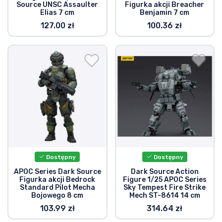
Source UNSC Assaulter
Figurka akcji Breacher
Typy produktów
Elias 7 cm
Benjamin 7 cm
127.00 zł
100.36 zł
Marki
Dostępny
Dostępny
APOC Series Dark Source
Dark Source Action
Figurka akcji Bedrock
Figure 1/25 APOC Series
Standard Pilot Mecha
Sky Tempest Fire Strike
Bojowego 8 cm
Mech ST-8614 14 cm
103.99 zł
314.64 zł