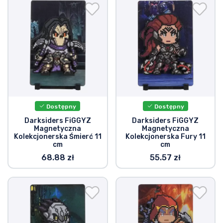
Wysyłka i płatność
Rzeczy seryjne
Rzeczy filmowe
Wspaniałe rzeczy
Dostępny
Dostępny
Rzeczy z anime
Darksiders FiGGYZ
Darksiders FiGGYZ
Magnetyczna
Magnetyczna
Kolekcjonerska Śmierć 11
Kolekcjonerska Fury 11
Rzeczy dla graczy
cm
cm
68.88 zł
55.57 zł
Rzeczy sportowe
Rzeczy muzyczne