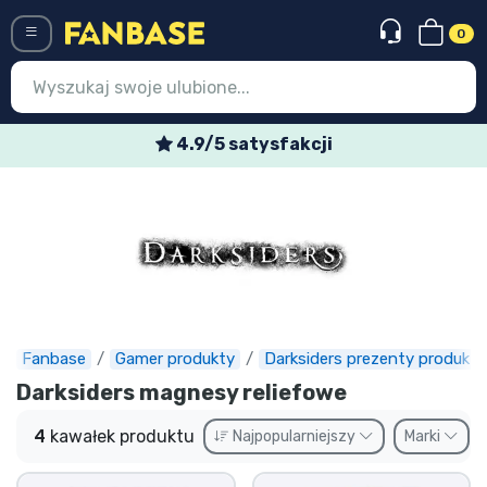
0
Menü
4.9/5 satysfakcji
Wejście
Rejestracja
Najnowsze rzeczy
Oferty specjalne
Doręczenie ekspresowe
Fanbase
Gamer produkty
Darksiders prezenty produkty
Darksiders magnesy reliefowe
Przedsprzedaż
4
kawałek produktu
Najpopularniejszy
Marki
Outlet produkty