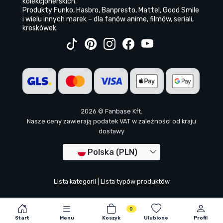
kolekcjonerskich.
Produkty Funko, Hasbro, Banpresto, Mattel, Good Smile
i wielu innych marek – dla fanów anime, filmów, seriali,
kreskówek.
2026 © Fanbase Kft.
Nasze ceny zawierają podatek VAT w zależności od kraju
dostawy
Polska (PLN)
Lista kategorii
|
Lista typów produktów
0
Start
Menu
Koszyk
Ulubione
Profil