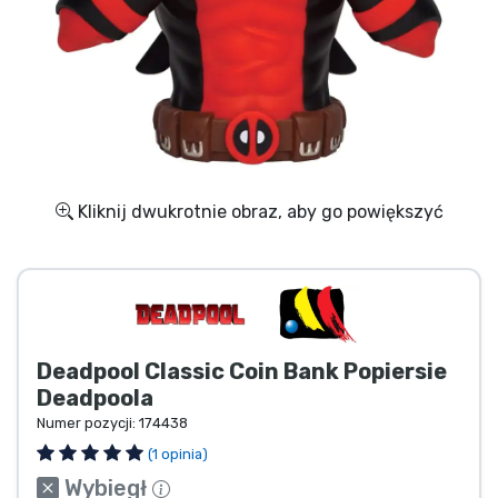
Wysyłka i płatność
Rzeczy seryjne
Rzeczy filmowe
Wspaniałe rzeczy
Kliknij dwukrotnie obraz, aby go powiększyć
Rzeczy z anime
Rzeczy dla graczy
Deadpool Classic Coin Bank Popiersie
Rzeczy sportowe
Deadpoola
Numer pozycji:
174438
Rzeczy muzyczne
(1 opinia)
Wybiegł