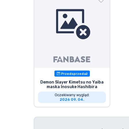
Rzeczy seryjne
Rzeczy filmowe
Wspaniałe rzeczy
Rzeczy z anime
Przedsprzedaż
Rzeczy dla graczy
Demon Slayer Kimetsu no Yaiba
maska Inosuke Hashibira
Rzeczy sportowe
Oczekiwany wygląd:
2026 09. 04.
Rzeczy muzyczne
Typy produktów