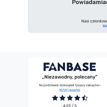
Powiadamiać
Marki
Nasi członkow
We
V. Éva
Kupujący
„Niezawodny, polecany”
2026. 08. 06.
Na podstawie dziesiątek tysięcy zakupów i
10729 recenzji
4.93 / 5