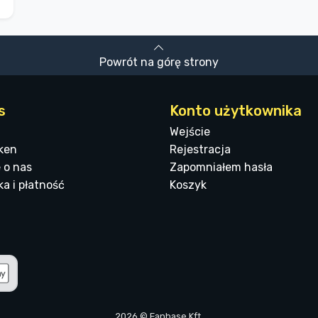
Powrót na górę strony
s
Konto użytkownika
Wejście
ken
Rejestracja
 o nas
Zapomniałem hasła
a i płatność
Koszyk
2026 © Fanbase Kft.