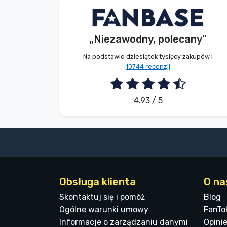
Bez imienia
Kupujący
„Niezawodny, polecany”
2026. 08. 07.
Na podstawie dziesiątek tysięcy zakupów i
10744 recenzji
4.93 / 5
Obsługa klienta
O na
Skontaktuj się i pomóż
Blog
Ogólne warunki umowy
FanTo
Informacje o zarządzaniu danymi
Opinie