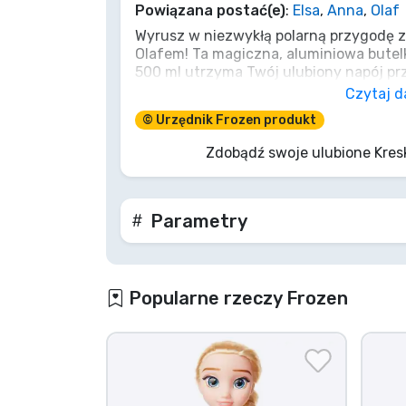
Powiązana postać(e)
:
Elsa
,
Anna
,
Olaf
Wyrusz w niezwykłą polarną przygodę z
Marki
Olafem! Ta magiczna, aluminiowa butel
500 ml utrzyma Twój ulubiony napój pr
Elsa dotknęła go swoim lodowym czarem.
Czytaj d
yourself” przy każdym łyku przypomni Ci
© Urzędnik Frozen produkt
lekkości, trwałości i praktycznemu ustni
podczas najbardziej szalonej bitwy na ś
Zdobądź swoje ulubione Kres
szkoły i na plac zabaw!
Parametry
Popularne rzeczy Frozen