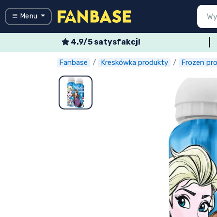
Menu
4.9/5 satysfakcji
Powrót do 
Powrót do 
Powrót do 
Powrót do 
Powrót do 
Powrót do 
Powrót do 
Powrót do 
Powrót do 
Menü
Wszystkie p
Wszystkie p
Wszystkie 
Wszystkie 
Wszystkie p
Wszystkie 
Wszystkie 
Typy produ
Marki
Fanbase
Kreskówka produkty
Frozen pr
Wejście
Rejestracja
Najnowsze rzeczy
Oferty specjalne
Doręczenie ekspresowe
Przedsprzedaż
Outlet produkty
Wysyłka i płatność