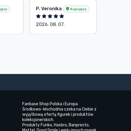
P. Veronika
Bez imie
jący
Kupujący
2026. 08. 07.
2026. 08.
Fanbase Shop Polska i Europa
Środkowo-Wschodnia czeka na Ciebie z
wyjątkową ofertą figurek i produktów
kolekcjonerskich.
Produkty Funko, Hasbro, Banpresto,
Mattel, Good Smile i wielu innych marek