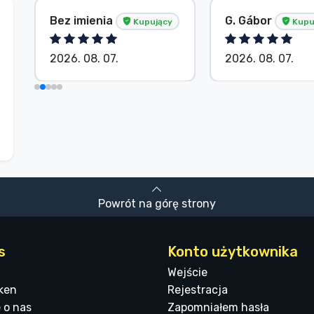
Bez imienia
G. Gábor
Kupujący
Kupu
2026. 08. 07.
2026. 08. 07.
Powrót na górę strony
s
Konto użytkownika
Wejście
ken
Rejestracja
 o nas
Zapomniałem hasła