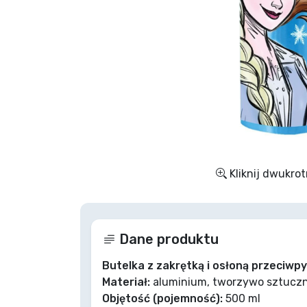
Rzeczy seryjne
Rzeczy filmowe
Wspaniałe rzeczy
Rzeczy z anime
Kliknij dwukrot
Rzeczy dla graczy
Rzeczy sportowe
Dane produktu
Rzeczy muzyczne
Butelka z zakrętką i osłoną przeciwp
Materiał:
aluminium, tworzywo sztucz
Objętość (pojemność):
500 ml
Typy produktów