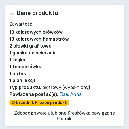
Dane produktu
Zawartość:
10 kolorowych ołówków
10 kolorowych flamastrów
2 ołówki grafitowe
1 gumka do ścierania
1 linijka
1 temperówka
1 notes
1 plan lekcji
Typ produktu
: piętrowy (wypełniony)
Powiązana postać(e)
:
Elsa
,
Anna
© Urzędnik Frozen produkt
Zdobądź swoje ulubione Kreskówka powiązane
Piórnik!