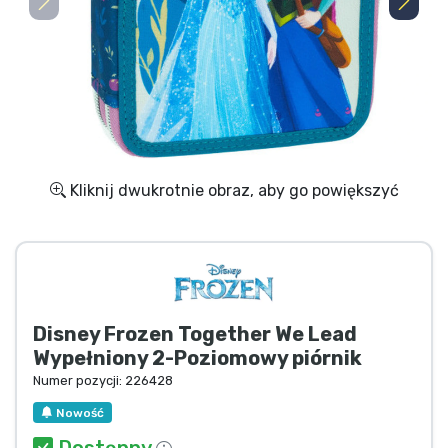
Wysyłka i płatność
Rzeczy seryjne
Rzeczy filmowe
Wspaniałe rzeczy
Kliknij dwukrotnie obraz, aby go powiększyć
Rzeczy z anime
Rzeczy dla graczy
Disney Frozen Together We Lead
Rzeczy sportowe
Wypełniony 2-Poziomowy piórnik
Numer pozycji:
226428
Rzeczy muzyczne
Nowość
Dostępny