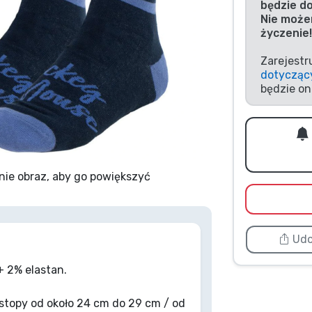
będzie d
Nie może
życzenie!
Zarejestr
dotycząc
będzie on
nie obraz, aby go powiększyć
Udo
 2% elastan.
topy od około 24 cm do 29 cm / od