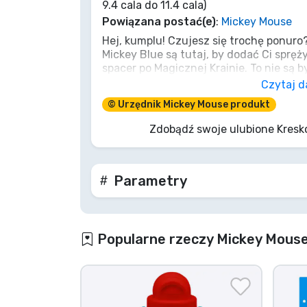
9.4 cala do 11.4 cala)
Powiązana postać(e)
:
Mickey Mouse
Marki
Hej, kumplu! Czujesz się trochę ponuro
Mickey Blue są tutaj, by dodać Ci spręż
spacer po Magicznej Krainie. To nie są b
dawka przygód dla Twoich stóp. Z weso
Czytaj d
gotów stawić czoła każdemu wyzwaniu,
© Urzędnik Mickey Mouse produkt
przechytrzenie Kaptana Haka. Więc śmia
pozwól, by te skarpety były Twoimi wi
Zdobądź swoje ulubione Kresk
Twoich wielkich przygodach. Nie bądź głu
zacznie się zabawa!
Parametry
Popularne rzeczy Mickey Mous