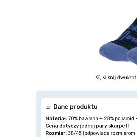
Rzeczy seryjne
Rzeczy filmowe
Wspaniałe rzeczy
Rzeczy z anime
Kliknij dwukrot
Rzeczy dla graczy
Rzeczy sportowe
Dane produktu
Rzeczy muzyczne
Materiał:
70% bawełna + 28% poliamid +
Cena dotyczy jednej pary skarpet!
Rozmiar:
38/45 (odpowiada rozmiarom s
Typy produktów