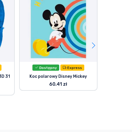
Dostępny
Express
Dost
3D 31
Koc polarowy Disney Mickey
Czapka dzie
pomp
60.41 zł