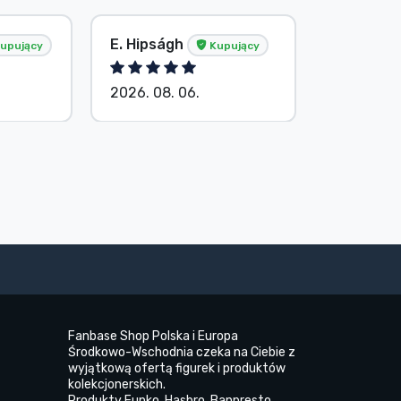
E. Hipságh
Bez imie
upujący
Kupujący
2026. 08. 06.
2026. 08.
Fanbase Shop Polska i Europa
Środkowo-Wschodnia czeka na Ciebie z
wyjątkową ofertą figurek i produktów
kolekcjonerskich.
Produkty Funko, Hasbro, Banpresto,