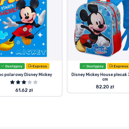
Dostępny
Express
Dostępny
Express
oc polarowy Disney Mickey
Disney Mickey House plecak 
cm
82.20 zł
61.62 zł