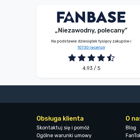
V. Éva
Kupujący
„Niezawodny, polecany”
2026. 08. 06.
Na podstawie dziesiątek tysięcy zakupów i
10730 recenzji
4.93 / 5
Obsługa klienta
O na
Skontaktuj się i pomóż
Blog
Ogólne warunki umowy
FanTo