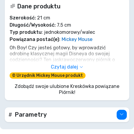
Dane produktu
Szerokość:
21 cm
Długość/Wysokość:
7.5 cm
Typ produktu
: jednokomorowy/walec
Powiązana postać(e)
:
Mickey Mouse
Oh Boy! Czy jesteś gotowy, by wprowadzić
odrobinę klasycznej magii Disneya do swojej
codzienności? Ten jaskrawoczerwony piórnik o
długości 21 cm z Myszką Miki gwarantuje uśmiech
Czytaj dalej
na twarzy przy każdym otwarciu. Z radosną buźką
© Urzędnik Mickey Mouse produkt
Mikiego i kultowym napisem „Oh Boy!” to idealny
towarzysz do szkoły, pracy czy do kreatywnego
Zdobądź swoje ulubione Kreskówka powiązane
szkicowania. Jest wystarczająco pojemny, by
Piórnik!
pomieścić wszystkie Twoje ulubione przybory, a
jednocześnie na tyle kompaktowy, by zmieścić się
w każdym plecaku. Dodaj odrobinę retro uroku do
swojego dnia z najpopularniejszą myszką świata!
Parametry