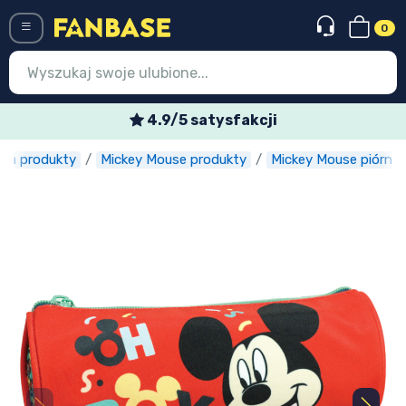
0
Menü
4.9/5 satysfakcji
ka produkty
Mickey Mouse produkty
Mickey Mouse piórniki
Wejście
Rejestracja
Najnowsze rzeczy
Oferty specjalne
Doręczenie ekspresowe
Przedsprzedaż
Outlet produkty