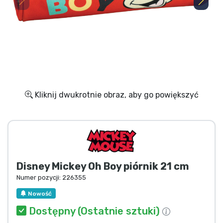
Wysyłka i płatność
Rzeczy seryjne
Rzeczy filmowe
Wspaniałe rzeczy
Kliknij dwukrotnie obraz, aby go powiększyć
Rzeczy z anime
Rzeczy dla graczy
Disney Mickey Oh Boy piórnik 21 cm
Rzeczy sportowe
Numer pozycji:
226355
Nowość
Rzeczy muzyczne
Dostępny (Ostatnie sztuki)