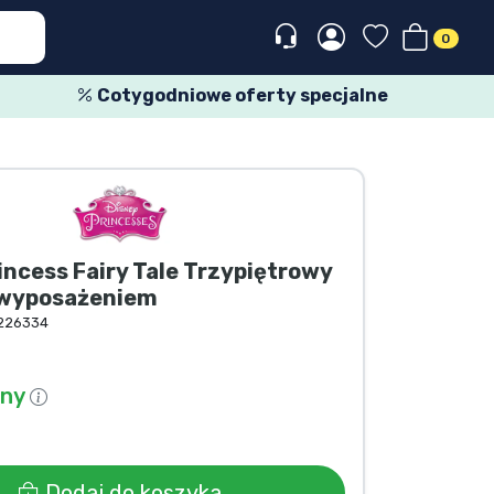
0
Cotygodniowe oferty specjalne
incess Fairy Tale Trzypiętrowy
z wyposażeniem
226334
pny
Dodaj do koszyka