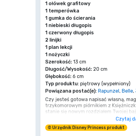
1 ołówek grafitowy
1 temperówka
Marki
1 gumka do ścierania
1 niebieski długopis
1 czerwony długopis
2 linijki
1 plan lekcji
1 nożyczki
Szerokość:
13 cm
Długość/Wysokość:
20 cm
Głębokość:
6 cm
Typ produktu
: piętrowy (wypełniony)
Powiązana postać(e)
:
Rapunzel
,
Belle
,
Czy jesteś gotowa napisać własną, mag
trzykomorowym piórnikiem z Księżniczk
stanie się nowym rozdziałem Twojej baj
mądrość Belli, marzenia Kopciuszka i o
Czytaj d
każdym pociągnięciu ołówka. Piórnik je
© Urzędnik Disney Princess produkt
pisaki i wszystkie niezbędne przybory,
będzie miała granic. Otwórz suwak i uwo