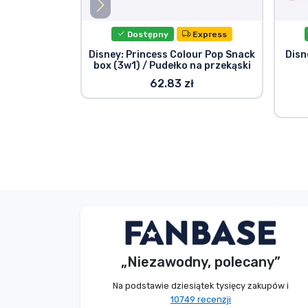
Dostępny
Express
Disney: Princess Colour Pop Snack
Disn
box (3w1) / Pudełko na przekąski
62.83 zł
Bez imienia
Kupujący
„Niezawodny, polecany”
2026. 08. 09.
Na podstawie dziesiątek tysięcy zakupów i
10749 recenzji