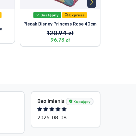
Dostępny
Express
Dost
Plecak Disney Princess Rose 40cm
Disney Pr
ta
Śni
120.94 zł
96.73 zł
Bez imienia
Bez imie
Kupujący
2026. 08. 08.
2026. 08.