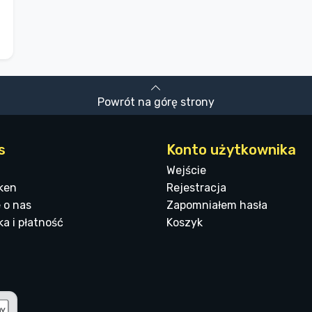
Powrót na górę strony
s
Konto użytkownika
Wejście
ken
Rejestracja
 o nas
Zapomniałem hasła
a i płatność
Koszyk