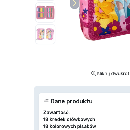
Rzeczy seryjne
Rzeczy filmowe
Wspaniałe rzeczy
Rzeczy z anime
Kliknij dwukrot
Rzeczy dla graczy
Rzeczy sportowe
Dane produktu
Rzeczy muzyczne
Zawartość:
18 kredek ołówkowych
18 kolorowych pisaków
Typy produktów