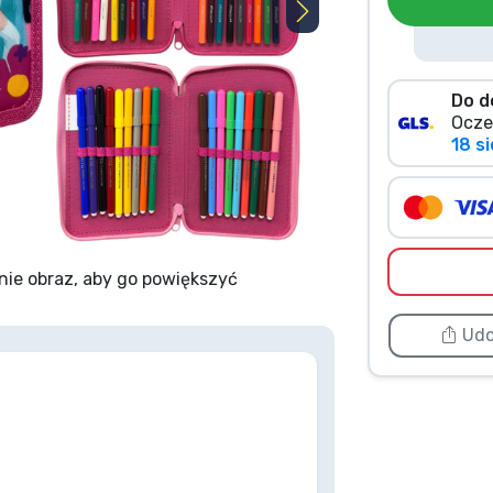
Do d
Ocze
18 si
nie obraz, aby go powiększyć
Udo