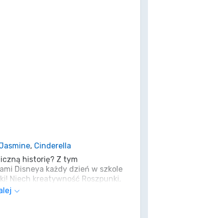
Jasmine
,
Cinderella
iczną historię? Z tym
ami Disneya każdy dzień w szkole
ki! Niech kreatywność Roszpunki,
dwaga Dżasminy inspirują Cię przy
alej
st w pełni wyposażony w kredki,
 dzięki czemu Twoja wyobraźnia nie
lnij magię – bo każda wielka