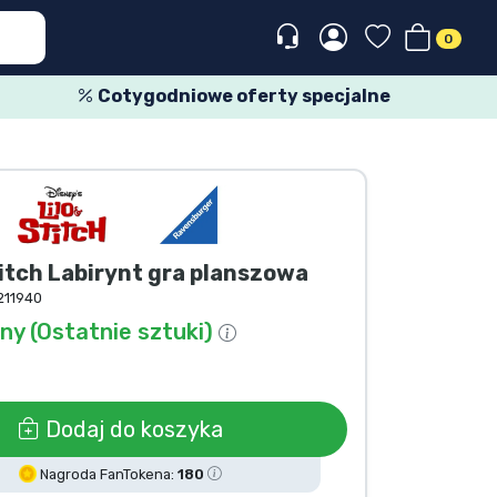
0
Cotygodniowe oferty specjalne
itch Labirynt gra planszowa
211940
y (Ostatnie sztuki)
Dodaj do koszyka
Nagroda FanTokena:
180