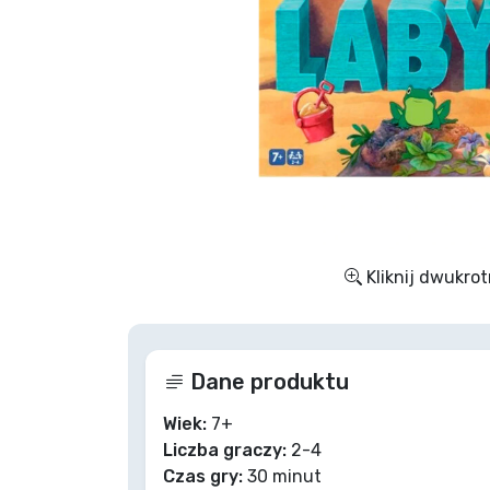
Rzeczy seryjne
Rzeczy filmowe
Wspaniałe rzeczy
Rzeczy z anime
Kliknij dwukrot
Rzeczy dla graczy
Rzeczy sportowe
Dane produktu
Rzeczy muzyczne
Wiek:
7+
Liczba graczy:
2-4
Czas gry:
30 minut
Typy produktów