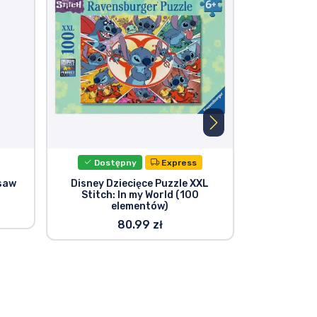
Dostępny
Express
P
saw
Disney Dziecięce Puzzle XXL
Puzzle D
Stitch: In my World (100
e
elementów)
80.99 zł