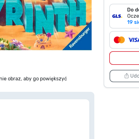
Do d
Ocze
19 si
Udo
nie obraz, aby go powiększyć