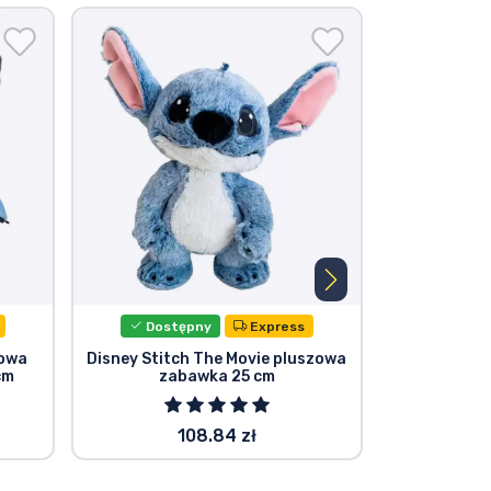
Dostępny
Express
Dost
zowa
Disney Stitch The Movie pluszowa
Disney S
cm
zabawka 25 cm
pluszowa za
108.84 zł