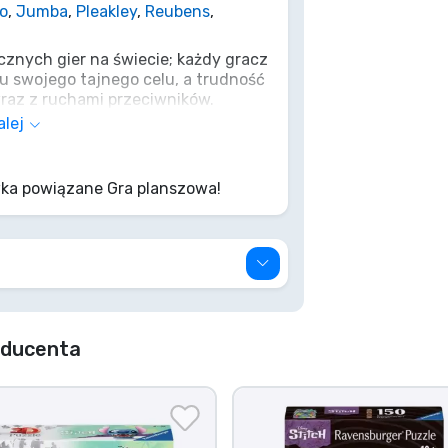
lo
,
Jumba
,
Pleakley
,
Reubens
,
cznych gier na świecie; każdy gracz
iu swojego tajnego celu, a trudność
wraz z ruchami przeciwników.
ieżki łączące poszczególne punkty są
alej
, kto jako pierwszy odnajdzie
ci do punktu startowego.
ka powiązane Gra planszowa!
oducenta