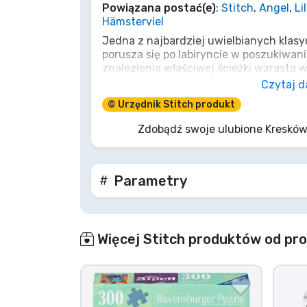
Powiązana postać(e)
:
Stitch
,
Angel
,
Li
Hämsterviel
Marki
Jedna z najbardziej uwielbianych klasy
porusza się po labiryncie w poszukiwan
znalezienia właściwej ścieżki wzrasta 
Labirynt zmienia się z każdą turą, a śc
Czytaj d
nieustannie modyfikowane; wygrywa ten
© Urzędnik Stitch produkt
wszystkie postacie oraz skarby i powró
Zdobądź swoje ulubione Kresków
Parametry
Więcej Stitch produktów od pr