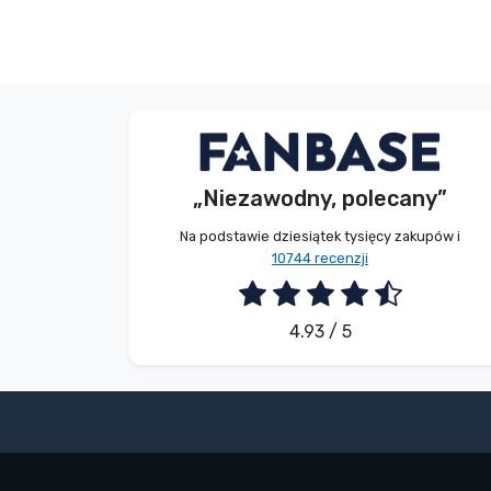
Bez imienia
Kupujący
„Niezawodny, polecany”
2026. 08. 07.
Na podstawie dziesiątek tysięcy zakupów i
10744 recenzji
4.93 / 5