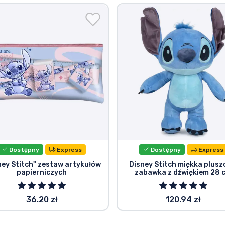
Dostępny
Express
Dostępny
Express
ney Stitch" zestaw artykułów
Disney Stitch miękka plus
papierniczych
zabawka z dźwiękiem 28 
36.20 zł
120.94 zł