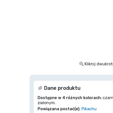
Rzeczy seryjne
Rzeczy filmowe
Wspaniałe rzeczy
Rzeczy z anime
Kliknij dwukrot
Rzeczy dla graczy
Rzeczy sportowe
Dane produktu
Rzeczy muzyczne
Dostępne w 4 różnych kolorach:
czarn
zielonym.
Powiązana postać(e)
:
Pikachu
Typy produktów