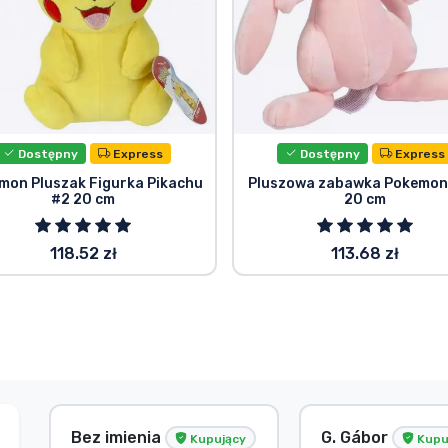
Dostępny
Express
Dostępny
Express
mon Pluszak Figurka Pikachu
Pluszowa zabawka Pokemon
#2 20 cm
20 cm
118.52 zł
113.68 zł
Bez imienia
G. Gábor
Kupujący
Kupu