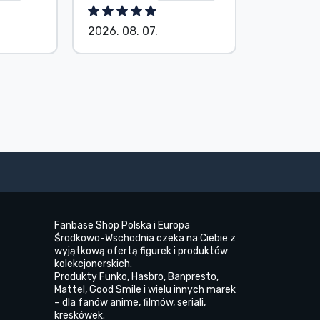
2026. 08. 07.
2026. 08.
Fanbase Shop Polska i Europa
Środkowo-Wschodnia czeka na Ciebie z
wyjątkową ofertą figurek i produktów
kolekcjonerskich.
Produkty Funko, Hasbro, Banpresto,
Mattel, Good Smile i wielu innych marek
– dla fanów anime, filmów, seriali,
kreskówek.