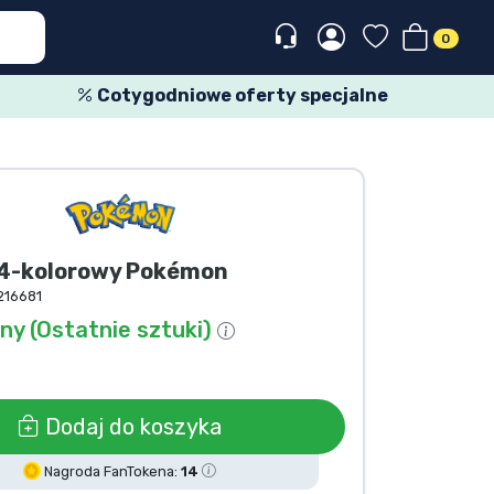
0
Cotygodniowe oferty specjalne
 4-kolorowy Pokémon
216681
y (Ostatnie sztuki)
Dodaj do koszyka
Nagroda FanTokena:
14