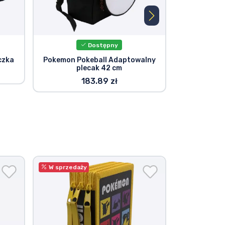
Dostępny
czka
Pokemon Pokeball Adaptowalny
Plecak Po
plecak 42 cm
183.89 zł
W sprzedaży