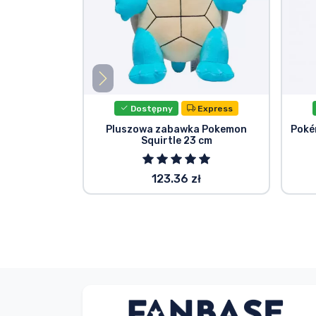
Dostępny
Express
Pluszowa zabawka Pokemon
Poké
Squirtle 23 cm
123.36 zł
Bez imienia
Kupujący