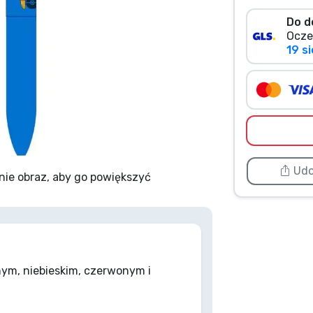
Do d
Ocze
19 si
Udo
nie obraz, aby go powiększyć
ym, niebieskim, czerwonym i