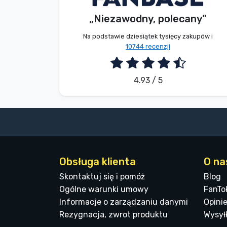
„Niezawodny, polecany”
2026. 08. 07.
Na podstawie dziesiątek tysięcy zakupów i
10744 recenzji
4.93 / 5
Obsługa klienta
O na
Skontaktuj się i pomóż
Blog
Ogólne warunki umowy
FanTo
Informacje o zarządzaniu danymi
Opinie
Rezygnacja, zwrot produktu
Wysyłk